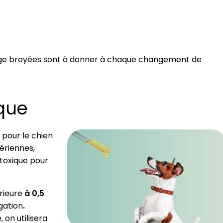
urge broyées sont à donner à chaque changement de
ique
 pour le chien
ériennes,
 toxique pour
rieure
à 0,5
gation
.
 on utilisera