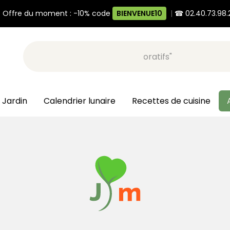
 Offre du moment : -10% code
BIENVENUE10
|
☎ 02.40.73.98.
Recherche, ex: "pots décoratifs"
 Jardin
Calendrier lunaire
Recettes de cuisine