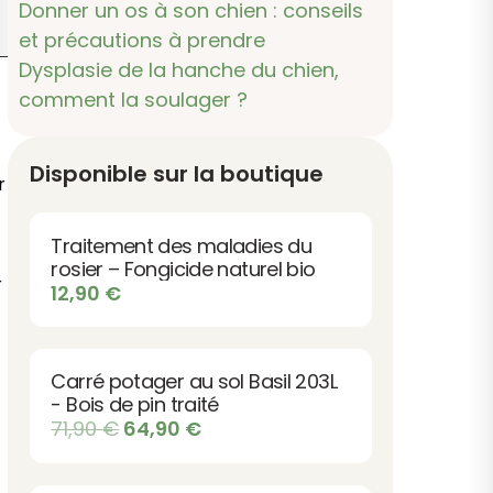
Donner un os à son chien : conseils
et précautions à prendre
Dysplasie de la hanche du chien,
comment la soulager ?
Disponible sur la boutique
r
Traitement des maladies du
rosier – Fongicide naturel bio
r
12,90
€
Carré potager au sol Basil 203L
- Bois de pin traité
Le
Le
71,90
€
64,90
€
prix
prix
initial
actuel