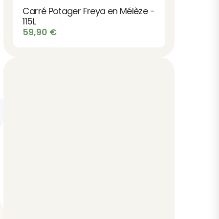
était :
est :
Carré Potager Freya en Mélèze -
71,90 €.
64,90 €.
115L
59,90
€