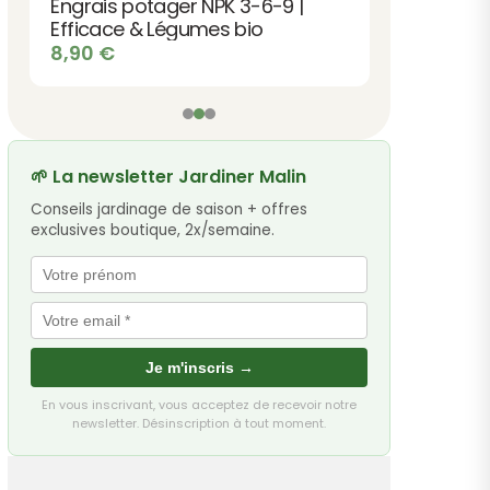
Engrais potager NPK 3-6-9 |
Efficace & Légumes bio
8,90
€
🌱 La newsletter Jardiner Malin
Conseils jardinage de saison + offres
exclusives boutique, 2x/semaine.
Je m'inscris →
En vous inscrivant, vous acceptez de recevoir notre
newsletter. Désinscription à tout moment.