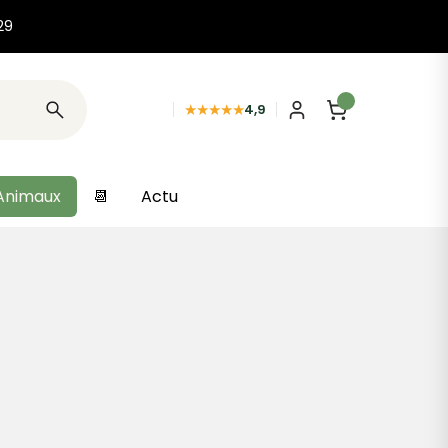
29
★★★★★
4,9
Animaux
📆
Actu