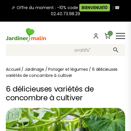
🎉 Offre du moment : -10% code
BIENVENUE10
|
☎
02.40.73.98.29
Recherche, ex: "pots décoratifs"
Accueil
/
Jardinage
/
Potager et légumes
/
6 délicieuses
variétés de concombre à cultiver
6 délicieuses variétés de
concombre à cultiver