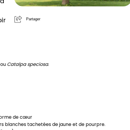
pa
oir
Partager
 ou
Catalpa speciosa
.
 forme de cœur
fleurs blanches tachetées de jaune et de pourpre.