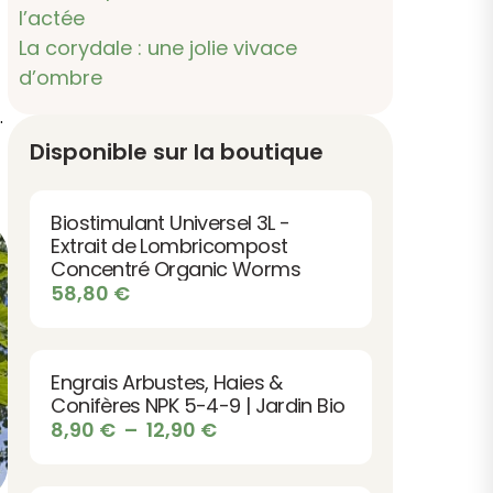
l’actée
La corydale : une jolie vivace
d’ombre
.
Disponible sur la boutique
Biostimulant Universel 3L -
Extrait de Lombricompost
Concentré Organic Worms
58,80
€
Engrais Arbustes, Haies &
Conifères NPK 5-4-9 | Jardin Bio
Plage
8,90
€
–
12,90
€
de
prix :