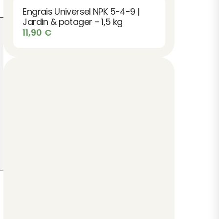
8,90 €
Engrais Universel NPK 5-4-9 |
à
Jardin & potager – 1,5 kg
12,90 €
11,90
€