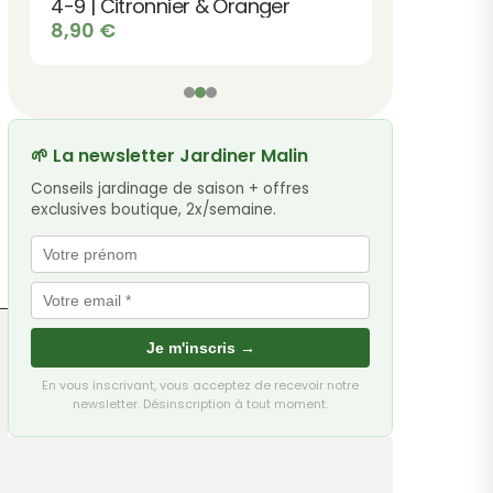
4-9 | Citronnier & Oranger
8,90
€
🌱 La newsletter Jardiner Malin
Conseils jardinage de saison + offres
exclusives boutique, 2x/semaine.
Je m'inscris →
En vous inscrivant, vous acceptez de recevoir notre
newsletter. Désinscription à tout moment.