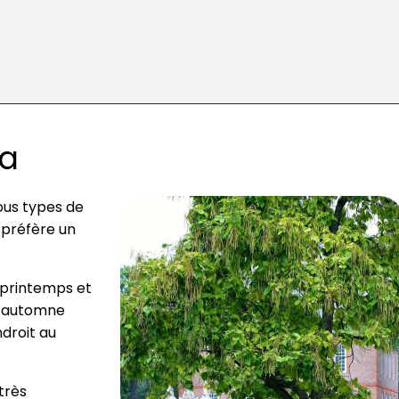
pa
tous types de
 préfère un
 printemps et
 l’automne
ndroit au
 très