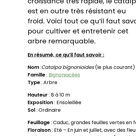
croissance très rapide, le catal
est en outre très résistant eu
froid. Voici tout ce qu’il faut sav
pour cultiver et entretenir cet
arbre remarquable.
En résumé, ce qu’il faut savoir :
Nom
:
Catalpa bignonioides
(le plus courant)
Famille
:
Bignoniacées
Type
: Arbre
Hauteur
: 8 à 10 m
Exposition
: Ensoleillée
Sol
: Ordinaire
Feuillage
: Caduc, grandes feuilles vertes en
Floraison
: Eté – En juin et juillet, avec des 