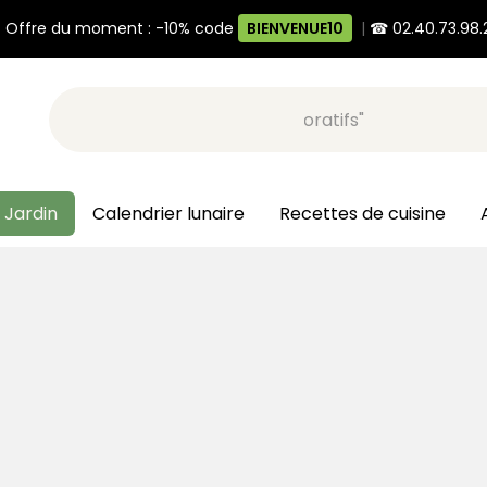
 Offre du moment : -10% code
BIENVENUE10
|
☎ 02.40.73.98.
Recherche, ex: "pots décoratifs"
 Jardin
Calendrier lunaire
Recettes de cuisine