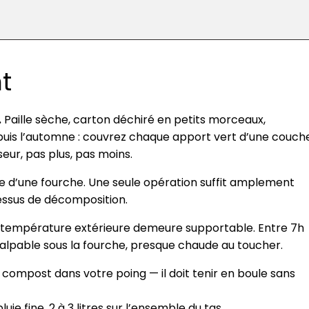
t
.
Paille sèche, carton déchiré en petits morceaux,
puis l’automne : couvrez chaque apport vert d’une couch
eur, pas plus, pas moins.
ide d’une fourche. Une seule opération suffit amplement
essus de décomposition.
la température extérieure demeure supportable. Entre 7h
 palpable sous la fourche, presque chaude au toucher.
e compost dans votre poing — il doit tenir en boule sans
uie fine, 2 à 3 litres sur l’ensemble du tas