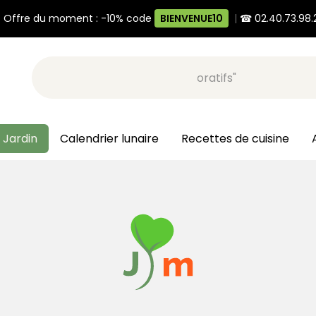
 Offre du moment : -10% code
BIENVENUE10
|
☎ 02.40.73.98.
Recherche, ex: "pots décoratifs"
 Jardin
Calendrier lunaire
Recettes de cuisine