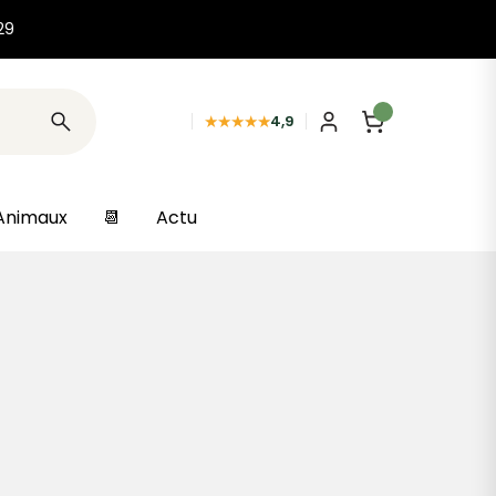
29
★★★★★
4,9
Animaux
📆
Actu