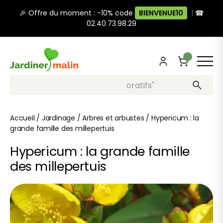
🎉 Offre du moment : -10% code
BIENVENUE10
|
☎
02.40.73.98.29
Recherche, ex: "pots décoratifs"
Accueil
/
Jardinage
/
Arbres et arbustes
/
Hypericum : la
grande famille des millepertuis
Hypericum : la grande famille
des millepertuis