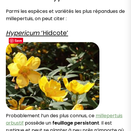
Parmi les espèces et variétés les plus répandues de
millepertuis, on peut citer :
Hypericum
‘Hidcote’
Save
Probablement l’un des plus connus, ce
millepertuis
arbustif
possède un
feuillage persistant
. Il est
rustique et peut se planter à peu près n’importe où