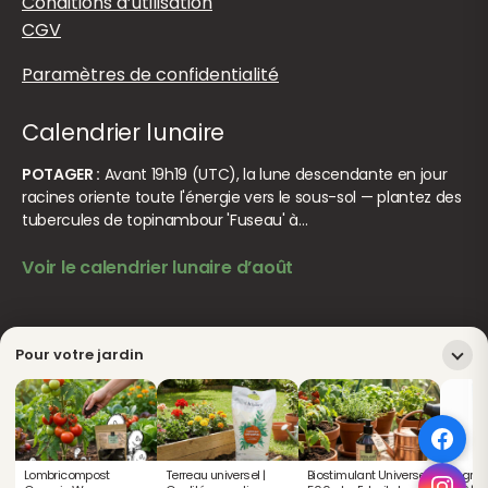
Conditions d’utilisation
CGV
Paramètres de confidentialité
Calendrier lunaire
POTAGER :
Avant 19h19 (UTC), la lune descendante en jour
racines oriente toute l'énergie vers le sous-sol — plantez des
tubercules de topinambour 'Fuseau' à…
Voir le calendrier lunaire d’août
© Jardiner Malin. Tous droits réservés.
Crédits
Pour votre jardin
Lombricompost
Terreau universel |
Biostimulant Universel
Engrais