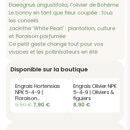
Elaeagnus angustifolia, l’olivier de Bohème
Le bonny en tant que fleur coupée : tous
les conseils
Jacinthe ‘White Pearl’ : plantation, culture
et floraison parfumée
Ce petit geste change tout pour vos
vivaces et les pollinisateurs en été
Disponible sur la boutique
Engrais Hortensias
Engrais Olivier NPK
NPK 5-4-9 |
5-4-9 | Oliviers &
Floraison
figuiers
abondante
Le
Le
9,50
€
7,90
€
8,90
€
prix
prix
initial
actuel
était :
est :