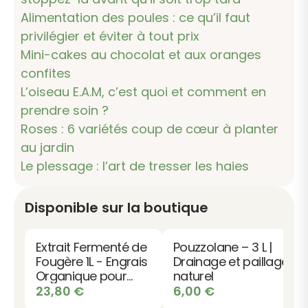
Alimentation des poules : ce qu’il faut
privilégier et éviter à tout prix
Mini-cakes au chocolat et aux oranges
confites
L’oiseau E.A.M, c’est quoi et comment en
prendre soin ?
Roses : 6 variétés coup de cœur à planter
au jardin
Le plessage : l’art de tresser les haies
Disponible sur la boutique
Extrait Fermenté de
Pouzzolane – 3 L |
Fougère 1L - Engrais
Drainage et paillage
Organique pour
naturel
Plantes
23,80
€
6,00
€