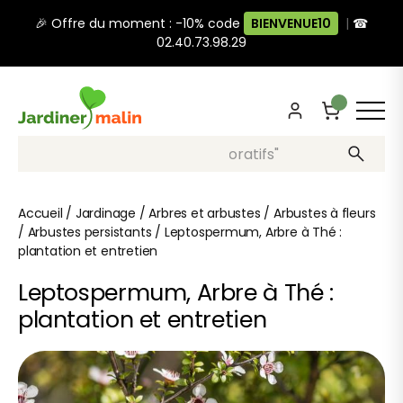
🎉 Offre du moment : -10% code
BIENVENUE10
|
☎
02.40.73.98.29
Recherche, ex: "pots décoratifs"
Accueil
/
Jardinage
/
Arbres et arbustes
/
Arbustes à fleurs
/
Arbustes persistants
/
Leptospermum, Arbre à Thé :
plantation et entretien
Leptospermum, Arbre à Thé :
plantation et entretien