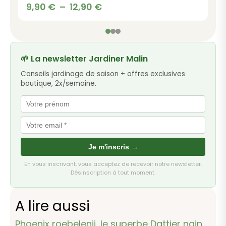
Plage
9,90
€
–
12,90
€
de
prix :
9,90 €
à
🌱 La newsletter Jardiner Malin
12,90 €
Conseils jardinage de saison + offres exclusives
boutique, 2x/semaine.
Je m'inscris →
En vous inscrivant, vous acceptez de recevoir notre newsletter.
Désinscription à tout moment.
A lire aussi
Phoenix roebelenii, le superbe Dattier nain