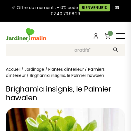
🎉 Offre du moment : -10% code
BIENVENUE10
|
☎
02.40.73.98.29
Recherche, ex: "pots décoratifs"
Accueil
/
Jardinage
/
Plantes d'intérieur
/
Palmiers
d'intérieur
/
Brighamia insignis, le Palmier hawaïen
Brighamia insignis, le Palmier
hawaïen