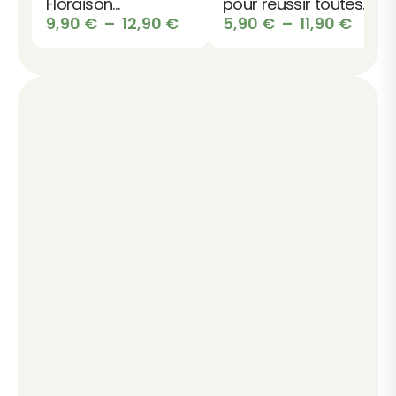
Floraison
pour réussir toutes
abondante -
Plage
les plantations
Plag
9,90
€
–
12,90
€
5,90
€
–
11,90
€
Couleurs
de
de
éclatantes
prix :
prix :
9,90 €
5,90 
à
à
12,90 €
11,90 