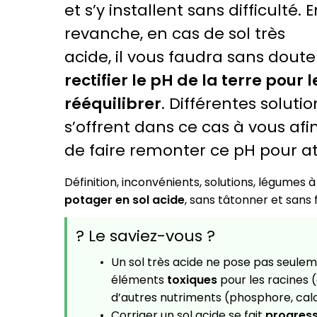
et s’y installent sans difficulté. E
revanche, en cas de sol très
acide, il vous faudra sans doute
rectifier le pH de la terre pour l
rééquilibrer
. Différentes solutio
s’offrent dans ce cas à vous afi
de faire remonter ce pH pour at
Définition, inconvénients, solutions, légumes à
potager en sol acide
, sans tâtonner et sans 
? Le saviez-vous ?
Un sol très acide ne pose pas seuleme
éléments
toxiques
pour les racines 
d’autres nutriments (phosphore, ca
Corriger un sol acide se fait
progres