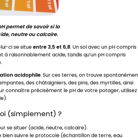
pH permet de savoir si la
cide, neutre ou calcaire.
lui-ci se situe
entre 3,5 et 6,8
. Un sol avec un pH compris
t à raisonnablement acide, tandis qu’un pH compris
.
tion acidophile
. Sur ces terres, on trouve spontanémen
mpantes, des châtaigniers, des pins, des myrtilles, ainsi
pour connaître précisément le pH de votre potager, utilisez
ie).
oi (simplement) ?
ur se situer (acide, neutre, calcaire).
e bien suivre le protocole (échantillon de terre, eau