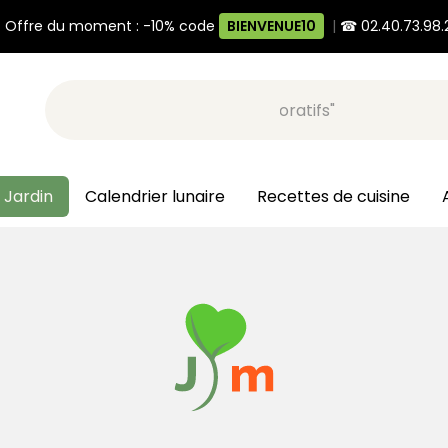
 Offre du moment : -10% code
BIENVENUE10
|
☎ 02.40.73.98.
Recherche, ex: "pots décoratifs"
 Jardin
Calendrier lunaire
Recettes de cuisine