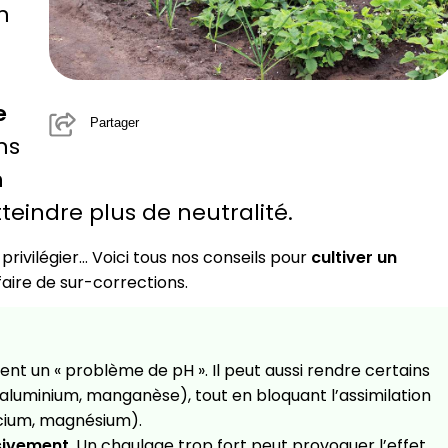
n
e
Partager
ns
n
teindre plus de neutralité.
 privilégier… Voici tous nos conseils pour
cultiver un
faire de sur-corrections.
nt un « problème de pH ». Il peut aussi rendre certains
(aluminium, manganèse), tout en bloquant l’assimilation
lcium, magnésium).
sivement
. Un chaulage trop fort peut provoquer l’effet