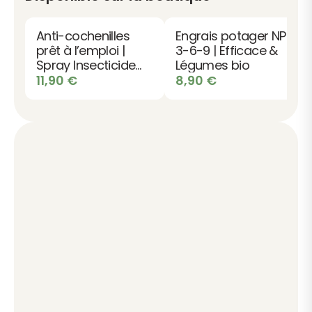
Anti-cochenilles
Engrais potager NPK
prêt à l’emploi |
3-6-9 | Efficace &
Spray Insecticide
Légumes bio
choc
11,90
€
8,90
€