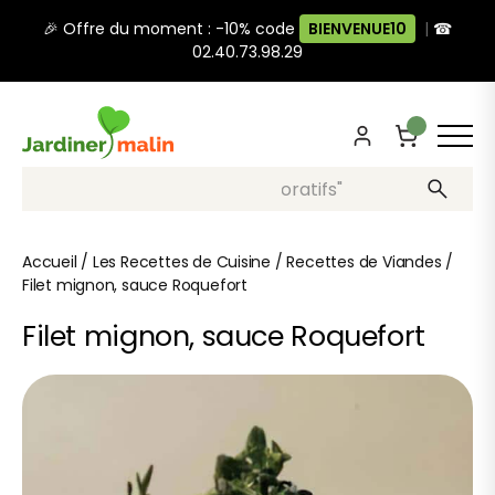
🎉 Offre du moment : -10% code
BIENVENUE10
|
☎
02.40.73.98.29
Recherche, ex: "pots décoratifs"
Accueil
/
Les Recettes de Cuisine
/
Recettes de Viandes
/
Filet mignon, sauce Roquefort
Filet mignon, sauce Roquefort