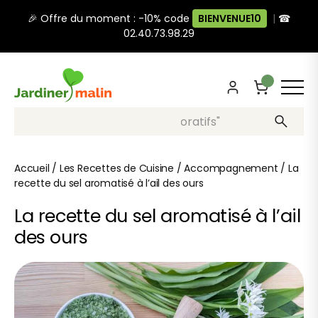
🎉 Offre du moment : -10% code
BIENVENUE10
|
☎
02.40.73.98.29
Recherche, ex: "pots décoratifs"
Accueil
/
Les Recettes de Cuisine
/
Accompagnement
/
La
recette du sel aromatisé à l’ail des ours
La recette du sel aromatisé à l’ail
des ours