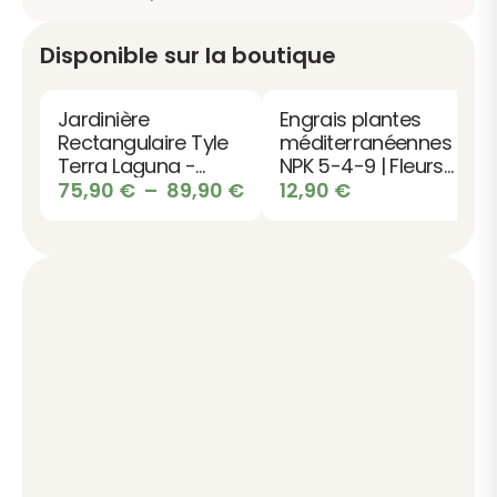
Disponible sur la boutique
Jardinière
Engrais plantes
Rectangulaire Tyle
méditerranéennes
Terra Laguna -
NPK 5-4-9 | Fleurs
Design pour
Plage
du soleil
75,90
€
–
89,90
€
12,90
€
Terrasse et Jardin
de
prix :
75,90 €
à
89,90 €