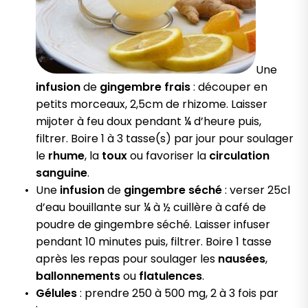
Une
infusion
de
gingembre frais
: découper en
petits morceaux, 2,5cm de rhizome. Laisser
mijoter à feu doux pendant ¼ d’heure puis,
filtrer. Boire 1 à 3 tasse(s) par jour pour soulager
le
rhume
, la
toux
ou favoriser la
circulation
sanguine
.
Une
infusion
de
gingembre séché
: verser 25cl
d’eau bouillante sur ¼ à ½ cuillère à café de
poudre de gingembre séché. Laisser infuser
pendant 10 minutes puis, filtrer. Boire 1 tasse
après les repas pour soulager les
nausées
,
ballonnements
ou
flatulences
.
Gélules
: prendre 250 à 500 mg, 2 à 3 fois par