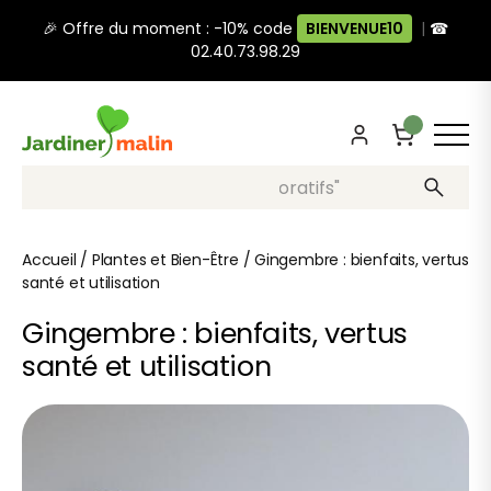
🎉 Offre du moment : -10% code
BIENVENUE10
|
☎
02.40.73.98.29
Recherche, ex: "pots décoratifs"
Accueil
/
Plantes et Bien-Être
/
Gingembre : bienfaits, vertus
santé et utilisation
Gingembre : bienfaits, vertus
santé et utilisation