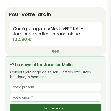
Pour votre jardin
Bac à fleurs rectangulaire en bois
Vendôme
Le
Le
224,90
€
219,00
€
prix
prix
initial
actuel
était :
est :
224,90 €.
219,00 €.
🌱 La newsletter Jardiner Malin
Conseils jardinage de saison + offres exclusives
boutique, 2x/semaine.
Je m'inscris →