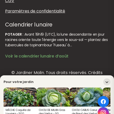
CGV
Paramètres de confidentialité
Calendrier lunaire
POTAGER :
Avant 19h19 (UTC), la lune descendante en jour
racines oriente toute l'énergie vers le sous-sol — plantez des
tubercules de topinambour 'Fuseau' à…
Voir le calendrier lunaire d’août
© Jardiner Malin. Tous droits réservés.
Crédits
Pour votre jardin
MÂCHE Coquille de
CHOU DE MILAN Gros
CHOU CABUS Cœur
PANAIS
Louviers - 500
des Vertus - 50
de Bœuf des Vertus -
Guerne