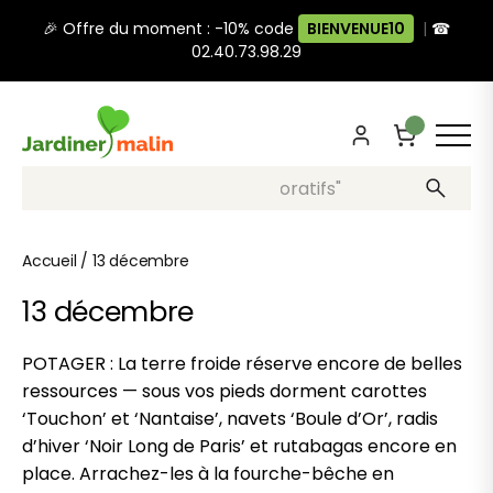
🎉 Offre du moment : -10% code
BIENVENUE10
|
☎
02.40.73.98.29
Recherche, ex: "pots décoratifs"
Accueil
/
13 décembre
13 décembre
POTAGER : La terre froide réserve encore de belles
ressources — sous vos pieds dorment carottes
‘Touchon’ et ‘Nantaise’, navets ‘Boule d’Or’, radis
d’hiver ‘Noir Long de Paris’ et rutabagas encore en
place. Arrachez-les à la fourche-bêche en