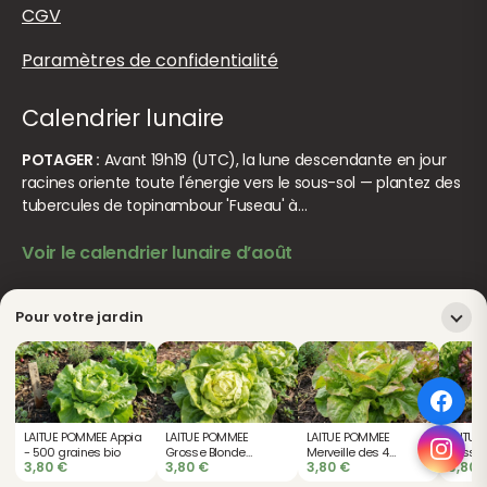
CGV
Paramètres de confidentialité
Calendrier lunaire
POTAGER :
Avant 19h19 (UTC), la lune descendante en jour
racines oriente toute l'énergie vers le sous-sol — plantez des
tubercules de topinambour 'Fuseau' à…
Voir le calendrier lunaire d’août
Pour votre jardin
© Jardiner Malin. Tous droits réservés.
Crédits
LAITUE POMMEE Appia
LAITUE POMMEE
LAITUE POMMEE
LAITUE 
- 500 graines bio
Grosse Blonde
Merveille des 4
Rossa 
3,80
€
3,80
€
3,80
€
3,80
Paresseuse - 500
Saisons - 500
bio
graines bio
graines bio