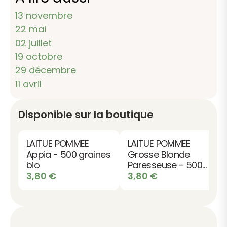
13 novembre
22 mai
02 juillet
19 octobre
29 décembre
11 avril
Disponible sur la boutique
LAITUE POMMEE
LAITUE POMMEE
Appia - 500 graines
Grosse Blonde
bio
Paresseuse - 500
graines bio
3,80
€
3,80
€