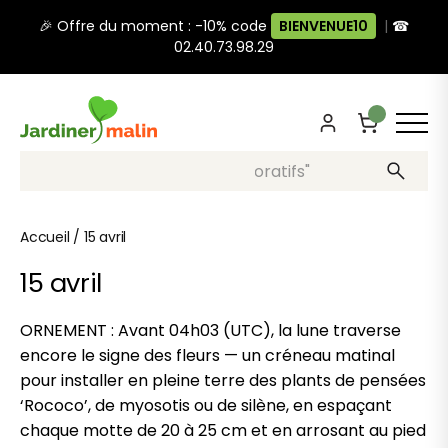
🎉 Offre du moment : -10% code
BIENVENUE10
|
☎
02.40.73.98.29
Recherche, ex: "pots décoratifs"
Accueil
/
15 avril
15 avril
ORNEMENT : Avant 04h03 (UTC), la lune traverse
encore le signe des fleurs — un créneau matinal
pour installer en pleine terre des plants de pensées
‘Rococo’, de myosotis ou de silène, en espaçant
chaque motte de 20 à 25 cm et en arrosant au pied