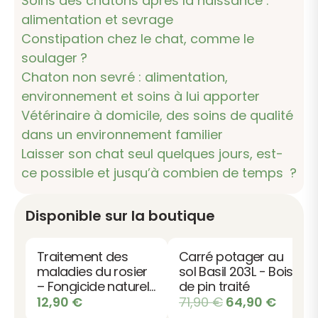
Soins des chatons après la naissance :
alimentation et sevrage
Constipation chez le chat, comme le
soulager ?
Chaton non sevré : alimentation,
environnement et soins à lui apporter
Vétérinaire à domicile, des soins de qualité
dans un environnement familier
Laisser son chat seul quelques jours, est-
ce possible et jusqu’à combien de temps ?
Disponible sur la boutique
Traitement des
Carré potager au
maladies du rosier
sol Basil 203L - Bois
– Fongicide naturel
de pin traité
bio
Le
Le
12,90
€
71,90
€
64,90
€
prix
prix