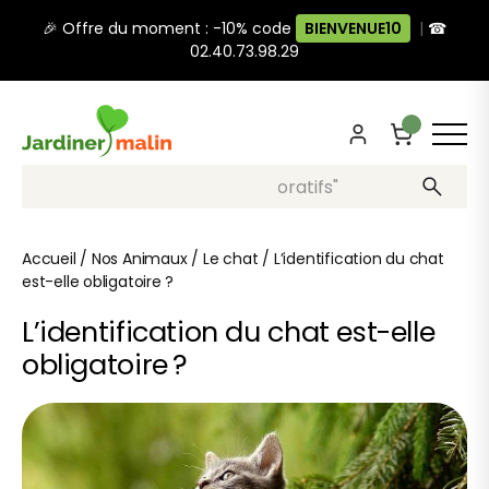
🎉 Offre du moment : -10% code
BIENVENUE10
|
☎
02.40.73.98.29
Recherche, ex: "pots décoratifs"
Accueil
/
Nos Animaux
/
Le chat
/
L’identification du chat
est-elle obligatoire ?
L’identification du chat est-elle
obligatoire ?