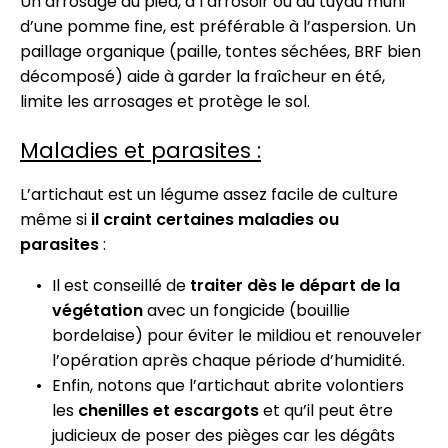
Un arrosage au pied, à l’arrosoir ou au tuyau muni
d’une pomme fine, est préférable à l’aspersion. Un
paillage organique (paille, tontes séchées, BRF bien
décomposé) aide à garder la fraîcheur en été,
limite les arrosages et protège le sol.
Maladies et parasites :
L’artichaut est un légume assez facile de culture
même si
il craint certaines maladies ou
parasites
:
Il est conseillé de
traiter dès le départ de la
végétation
avec un fongicide (bouillie
bordelaise) pour éviter le mildiou et renouveler
l’opération après chaque période d’humidité.
Enfin, notons que l’artichaut abrite volontiers
les
chenilles et escargots
et qu’il peut être
judicieux de poser des pièges car les dégâts