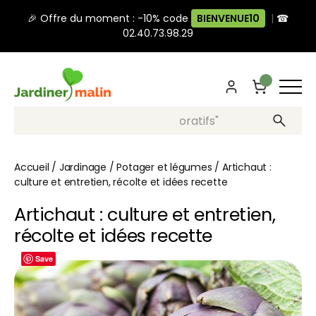
🎉 Offre du moment : -10% code
BIENVENUE10
|
☎
02.40.73.98.29
Recherche, ex: "pots décoratifs"
Accueil
/
Jardinage
/
Potager et légumes
/
Artichaut :
culture et entretien, récolte et idées recette
Artichaut : culture et entretien,
récolte et idées recette
Save