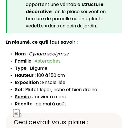
apportent une véritable
structure
décorative
: on le place souvent en
bordure de parcelle ou en « plante
vedette » dans un coin du jardin.
En résumé, ce qu’il faut savoir :
Nom
:
Cynara scolymus
Famille
:
Asteracées
Type
: Légume
Hauteur
: 100 à 150 cm
Exposition
: Ensoleillée
Sol
: Plutôt léger, riche et bien drainé
Semis
:
Janvier à mars
Récolte
: de mai à août
Ceci devrait vous plaire :