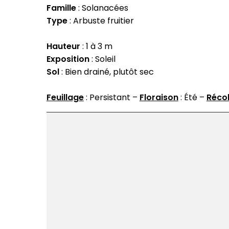
Famille
: Solanacées
Type
: Arbuste fruitier
Hauteur
: 1 à 3 m
Exposition
: Soleil
Sol
: Bien drainé, plutôt sec
Feuillage
: Persistant –
Floraison
: Été –
Réco