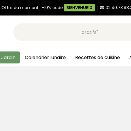
 Offre du moment : -10% code
BIENVENUE10
|
☎ 02.40.73.98.
Recherche, ex: "pots décoratifs"
 Jardin
Calendrier lunaire
Recettes de cuisine