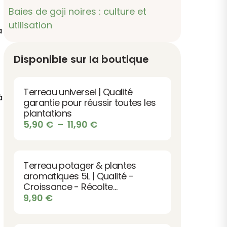
Baies de goji noires : culture et
utilisation
a
Disponible sur la boutique
Terreau universel | Qualité
à
garantie pour réussir toutes les
plantations
Plage
5,90
€
–
11,90
€
de
prix :
5,90 €
Terreau potager & plantes
à
aromatiques 5L | Qualité -
11,90 €
Croissance - Récolte
abondante
9,90
€