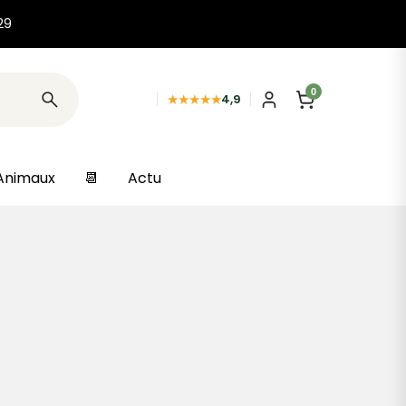
29
0
★★★★★
4,9
Animaux
📆
Actu