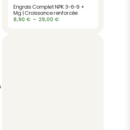
Engrais Complet NPK 3-6-9 +
Mg | Croissance renforcée
Plage
8,90
€
–
29,00
€
de
prix :
8,90 €
à
29,00 €
s