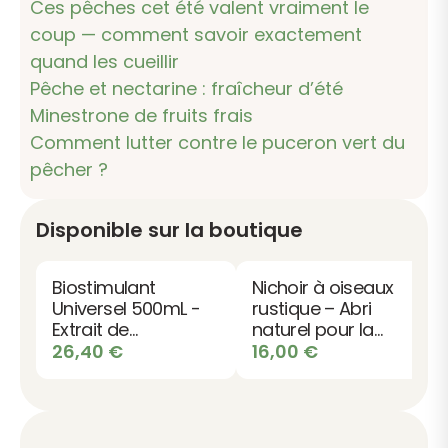
Ces pêches cet été valent vraiment le
coup — comment savoir exactement
quand les cueillir
Pêche et nectarine : fraîcheur d’été
Minestrone de fruits frais
Comment lutter contre le puceron vert du
pêcher ?
Disponible sur la boutique
Biostimulant
Nichoir à oiseaux
Universel 500mL -
rustique – Abri
Extrait de
naturel pour la
Lombricompost
nidification
26,40
€
16,00
€
Liquid Organic
Worms