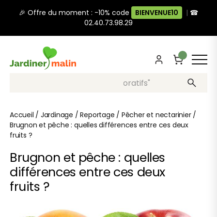
🎉 Offre du moment : -10% code
BIENVENUE10
|
☎
02.40.73.98.29
Recherche, ex: "pots décoratifs"
Accueil
/
Jardinage
/
Reportage
/
Pêcher et nectarinier
/
Brugnon et pêche : quelles différences entre ces deux
fruits ?
Brugnon et pêche : quelles
différences entre ces deux
fruits ?