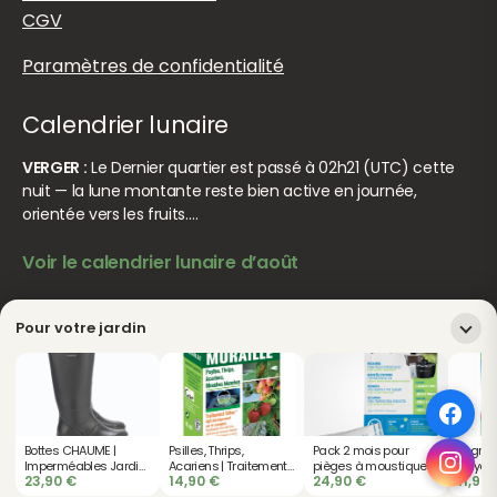
CGV
Paramètres de confidentialité
Calendrier lunaire
VERGER :
Le Dernier quartier est passé à 02h21 (UTC) cette
nuit — la lune montante reste bien active en journée,
orientée vers les fruits.…
Voir le calendrier lunaire d’août
Pour votre jardin
© Jardiner Malin. Tous droits réservés.
Crédits
Bottes CHAUME |
Psilles, Thrips,
Pack 2 mois pour
Engrai
Imperméables Jardin,
Acariens | Traitement
pièges à moustiques
Bruyère
23,90
€
14,90
€
24,90
€
11,90
Marche & Bêchage
Anti-Ravageurs 10 ml
AERO TRAP
Azalée,