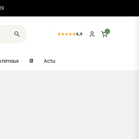
29
★★★★★
4,9
Animaux
📆
Actu