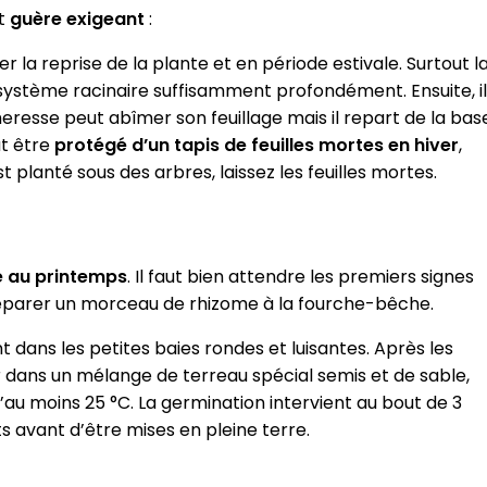
st
guère exigeant
:
a reprise de la plante et en période estivale. Surtout l
système racinaire suffisamment profondément. Ensuite, il
sécheresse peut abîmer son feuillage mais il repart de la bas
ut être
protégé d’un tapis de feuilles mortes en hiver
,
est planté sous des arbres, laissez les feuilles mortes.
e au printemps
. Il faut bien attendre les premiers signes
éparer un morceau de rhizome à la fourche-bêche.
nt dans les petites baies rondes et luisantes. Après les
er dans un mélange de terreau spécial semis et de sable,
u moins 25 °C. La germination intervient au bout de 3
s avant d’être mises en pleine terre.