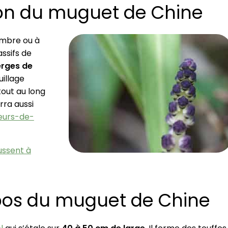
ion du muguet de Chine
ombre ou à
ssifs de
erges de
uillage
tout au long
urra aussi
urs-de-
ussent à
opos du muguet de Chine