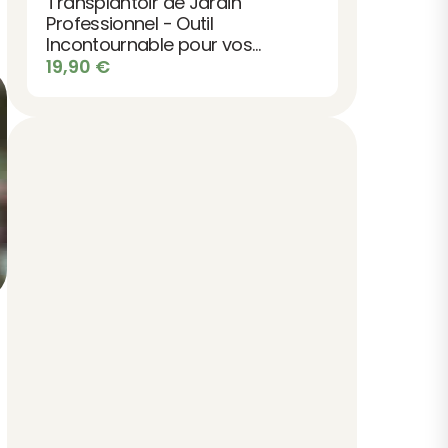
Transplantoir de Jardin
Professionnel - Outil
Incontournable pour vos
Plantations
19,90
€