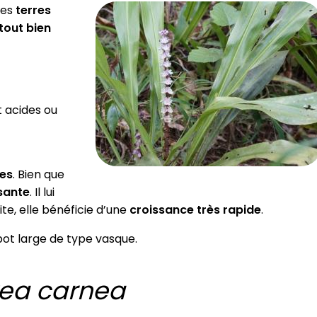
les
terres
rtout bien
t acides ou
tes
. Bien que
sante
. Il lui
te, elle bénéficie d’une
croissance très rapide
.
pot large de type vasque.
ea carnea