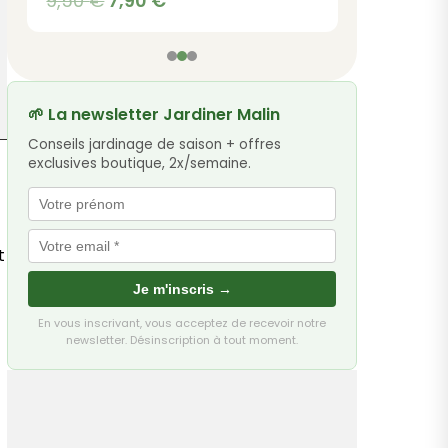
9,50
€
7,90
€
prix
prix
initial
actuel
était :
est :
9,50 €.
7,90 €.
🌱 La newsletter Jardiner Malin
Conseils jardinage de saison + offres
exclusives boutique, 2x/semaine.
t
Je m'inscris →
En vous inscrivant, vous acceptez de recevoir notre
newsletter. Désinscription à tout moment.