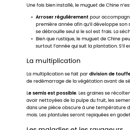
Une fois bien installé, le muguet de Chine n’e
Arroser régulièrement
pour accompagner l
première année afin qu’il développe son 
se débrouille seul si le sol est frais. La 
Bien que rustique, le muguet de Chine pe
surtout l’année qui suit la plantation. S’il 
La multiplication
La multiplication se fait par
division de touff
de redémarrage de la végétation avant de s
L
e semis est possible
. Les graines se récolte
avoir nettoyées de la pulpe du fruit, les sem
dans une pièce obscure à une température d’a
mois. Les plantules seront repiquées en godet
Les maladies et les ravageurs