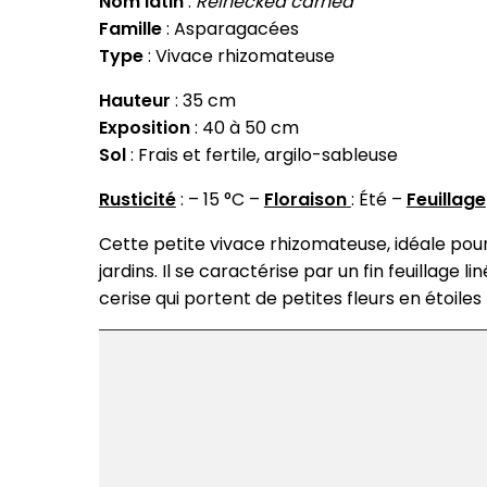
Nom latin
:
Reineckea carnea
Famille
: Asparagacées
Type
: Vivace rhizomateuse
Hauteur
: 35 cm
Exposition
: 40 à 50 cm
Sol
: Frais et fertile, argilo-sableuse
Rusticité
: – 15 °C –
Floraison
: Été –
Feuillage
Cette petite vivace rhizomateuse, idéale pou
jardins. Il se caractérise par un fin feuillage
cerise qui portent de petites fleurs en étoiles