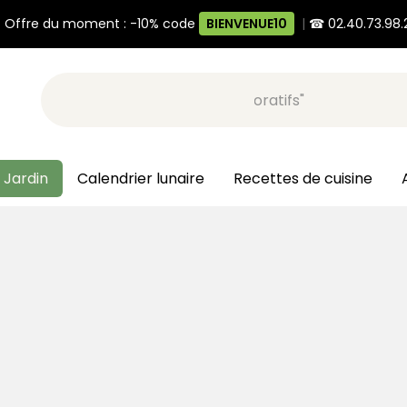
 Offre du moment : -10% code
BIENVENUE10
|
☎ 02.40.73.98.
Recherche, ex: "pots décoratifs"
 Jardin
Calendrier lunaire
Recettes de cuisine