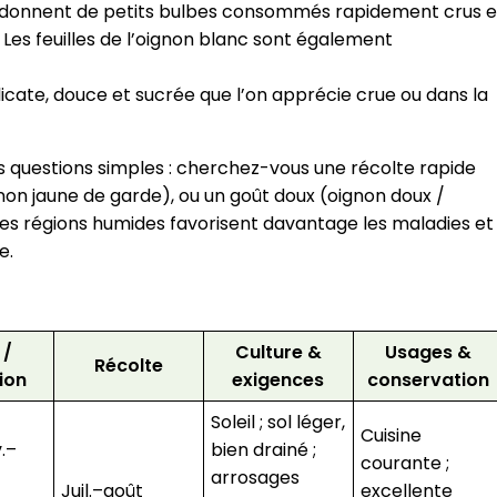
, donnent de petits bulbes consommés rapidement crus e
 Les feuilles de l’oignon blanc sont également
icate, douce et sucrée que l’on apprécie crue ou dans la
is questions simples : cherchez-vous une récolte rapide
non jaune de garde), ou un goût doux (oignon doux /
 les régions humides favorisent davantage les maladies et
e.
 /
Culture &
Usages &
Récolte
ion
exigences
conservation
Soleil ; sol léger,
Cuisine
v.–
bien drainé ;
courante ;
arrosages
Juil.–août
excellente