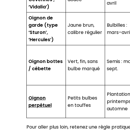
avril
‘Vidalia’)
Oignon de
garde (type
Jaune brun,
Bulbilles :
‘Sturon’,
calibre régulier
mars–avri
‘Hercules’)
Oignon bottes
Vert, fin, sans
Semis : m
/ cébette
bulbe marqué
sept.
Plantation
Oignon
Petits bulbes
printemps
perpétuel
en touffes
automne
Pour aller plus loin, retenez une règle pratique