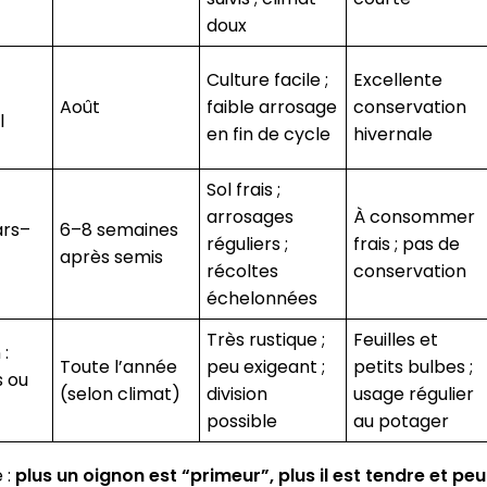
doux
Culture facile ;
Excellente
Août
faible arrosage
conservation
l
en fin de cycle
hivernale
Sol frais ;
arrosages
À consommer
ars–
6–8 semaines
réguliers ;
frais ; pas de
après semis
récoltes
conservation
échelonnées
Très rustique ;
Feuilles et
 :
Toute l’année
peu exigeant ;
petits bulbes ;
 ou
(selon climat)
division
usage régulier
possible
au potager
 :
plus un oignon est “primeur”, plus il est tendre et peu