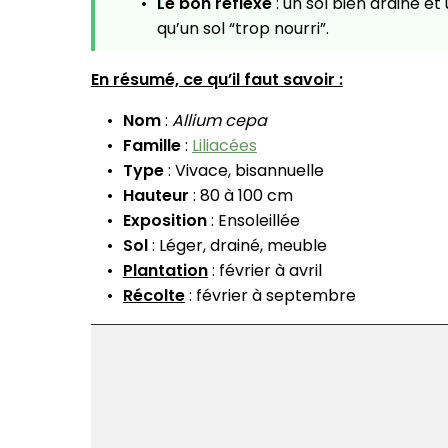
Le bon réflexe
: un sol bien drainé et
qu’un sol “trop nourri”.
En résumé, ce qu’il faut savoir :
Nom
:
Allium cepa
Famille
:
Liliacées
Type
: Vivace, bisannuelle
Hauteur
: 80 à 100 cm
Exposition
: Ensoleillée
Sol
: Léger, drainé, meuble
Plantation
: février à avril
Récolte
: février à septembre