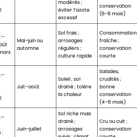
modérés ;
conservation
l
éviter l’azote
(6–8 mois)
excessif
Sol frais ;
Consommation
v.–
Mai–juin ou
arrosages
fraîche ;
oût
automne
réguliers ;
conservation
 mars
culture rapide
courte
Salades,
v.–
Soleil ; sol
crudités ;
Juil.–août
drainé ; tolère
bonne
la chaleur
conservation
l
(4–6 mois)
Sol riche mais
v.–
drainé ;
Cru ou cuit ;
Juin–juillet
arrosages
conservation
 :
suivis ; climat
courte