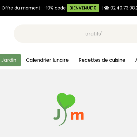
 Offre du moment : -10% code
BIENVENUE10
|
☎ 02.40.73.98.
Recherche, ex: "pots décoratifs"
 Jardin
Calendrier lunaire
Recettes de cuisine