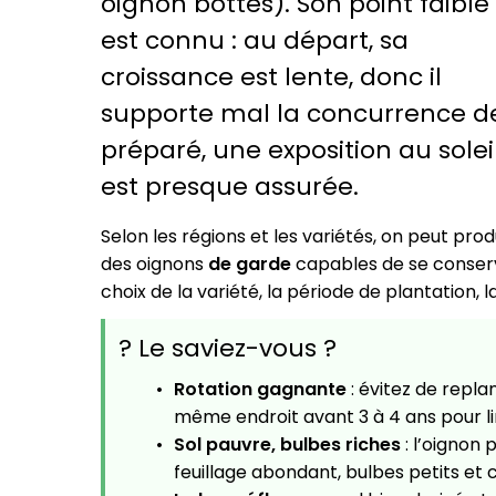
oignon bottes). Son point faible
est connu : au départ, sa
croissance est lente, donc il
supporte mal la concurrence des
préparé, une exposition au solei
est presque assurée.
Selon les régions et les variétés, on peut pro
des oignons
de garde
capables de se conserve
choix de la variété, la période de plantation,
? Le saviez-vous ?
Rotation gagnante
: évitez de replan
même endroit avant 3 à 4 ans pour li
Sol pauvre, bulbes riches
: l’oignon 
feuillage abondant, bulbes petits et 