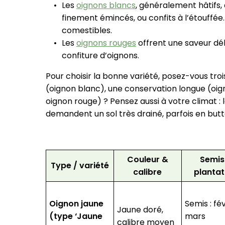
Les
oignons blancs
, généralement hâtifs
finement émincés, ou confits à l’étouffée.
comestibles.
Les
oignons rouges
offrent une saveur dél
confiture d’oignons.
Pour choisir la bonne variété, posez-vous tro
(oignon blanc), une conservation longue (oig
oignon rouge) ? Pensez aussi à votre climat :
demandent un sol très drainé, parfois en butt
Couleur &
Semis
Type / variété
calibre
plantat
Oignon jaune
Semis : fé
Jaune doré,
(type ‘Jaune
mars
calibre moyen