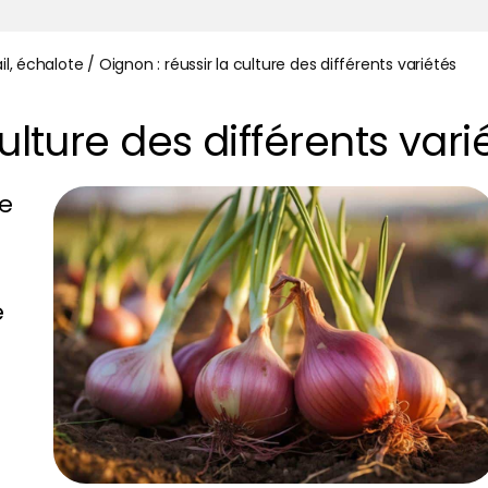
il, échalote
/
Oignon : réussir la culture des différents variétés
culture des différents vari
ue
e
n