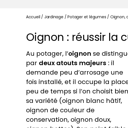
Accueil
/
Jardinage
/
Potager et légumes
/
Oignon, a
Oignon : réussir la 
Au potager, l’
oignon
se disting
par
deux atouts majeurs
: il
demande peu d’arrosage une
fois installé, et il occupe la plac
peu de temps si l’on choisit bie
sa variété (oignon blanc hâtif,
oignon de couleur de
conservation, oignon doux,