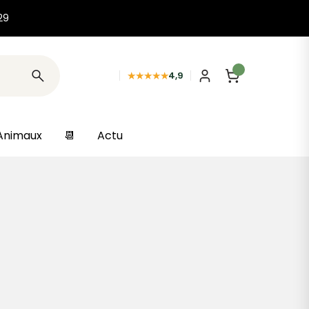
29
★★★★★
4,9
Animaux
📆
Actu