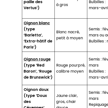
paille des
Bulbilles :
à gros
Vertus’)
mars–avri
Oignon blanc
(type
Semis : fé
Blanc nacré,
‘Barletta’,
mars ou a
petit à moyen
‘Extra-hâtif de
Bulbilles :
Paris’)
Oignon rouge
Semis : fé
(type ‘Red
Rouge pourpré,
mars
Baron’, ‘Rouge
calibre moyen
Bulbilles :
de Brunswick’)
mars–avri
Oignon doux
Semis : fé
(type ‘Doux
Jaune clair,
mars
des
gros, chair
Repiquage
Cévennes’,
douce