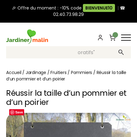
🎉 Offre du moment : -10% code
BIENVENUE10
|
☎
02.40.73.98.29
Recherche, ex: "pots décoratifs"
Accueil
/
Jardinage
/
Fruitiers
/
Pommiers
/
Réussir la taille
d’un pommier et d’un poirier
Réussir la taille d’un pommier et
d’un poirier
Save