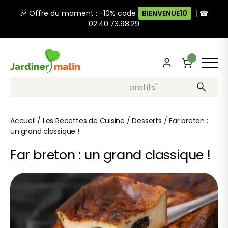
🎉 Offre du moment : -10% code
BIENVENUE10
|
☎
02.40.73.98.29
Recherche, ex: "pots décoratifs"
Accueil
/
Les Recettes de Cuisine
/
Desserts
/
Far breton :
un grand classique !
Far breton : un grand classique !