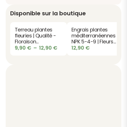
Disponible sur la boutique
Terreau plantes
Engrais plantes
fleuries | Qualité -
méditerranéennes
Floraison
NPK 5-4-9 | Fleurs
abondante -
Plage
du soleil
9,90
€
–
12,90
€
12,90
€
Couleurs
de
éclatantes
prix :
9,90 €
à
12,90 €