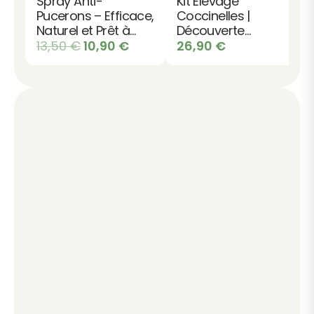
Spray Anti-
Kit Élevage
Pucerons – Efficace,
Coccinelles |
Naturel et Prêt à
Découverte
l’emploi
Le
Le
Insectes du Jardin
13,50
€
10,90
€
26,90
€
prix
prix
initial
actuel
était :
est :
13,50 €.
10,90 €.