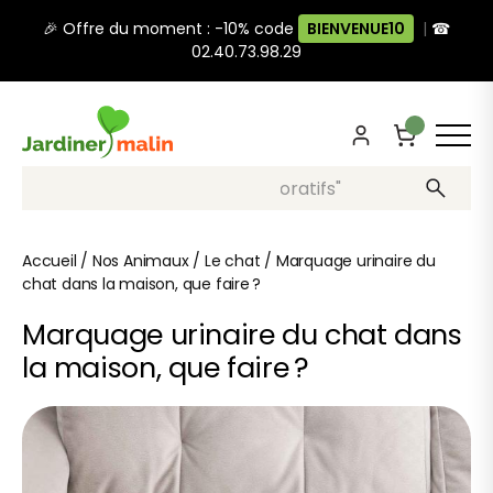
🎉 Offre du moment : -10% code
BIENVENUE10
|
☎
02.40.73.98.29
Recherche, ex: "pots décoratifs"
Accueil
/
Nos Animaux
/
Le chat
/
Marquage urinaire du
chat dans la maison, que faire ?
Marquage urinaire du chat dans
la maison, que faire ?