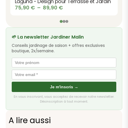
Laguna - Design pour Terrasse et Jardin
Plage
75,90
€
–
89,90
€
de
prix :
75,90 €
à
🌱 La newsletter Jardiner Malin
89,90 €
Conseils jardinage de saison + offres exclusives
boutique, 2x/semaine.
Je m'inscris →
En vous inscrivant, vous acceptez de recevoir notre newsletter.
Désinscription à tout moment.
A lire aussi