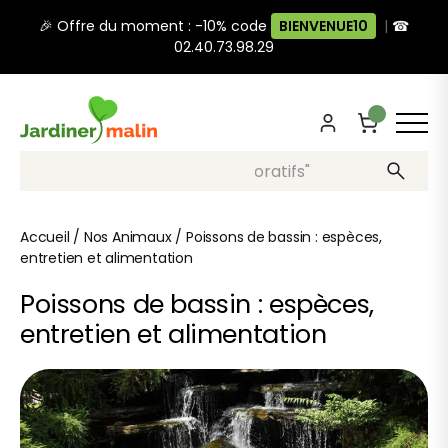
🎉 Offre du moment : -10% code
BIENVENUE10
|
☎
02.40.73.98.29
Recherche, ex: "pots décoratifs"
Accueil
/
Nos Animaux
/
Poissons de bassin : espèces,
entretien et alimentation
Poissons de bassin : espèces,
entretien et alimentation