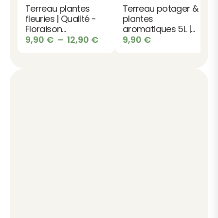
Terreau plantes
Terreau potager &
fleuries | Qualité -
plantes
Floraison
aromatiques 5L |
abondante -
Plage
Qualité -
9,90
€
–
12,90
€
9,90
€
Couleurs
Croissance -
de
éclatantes
Récolte abondante
prix :
9,90 €
à
12,90 €