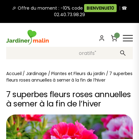
🎉 Offre du moment : -10% code
BIENVENUE10
|
☎
02.40.73.98.29
Recherche, ex: "pots décoratifs"
Accueil
/
Jardinage
/
Plantes et Fleurs du jardin
/
7 superbes
fleurs roses annuelles à semer à la fin de l’hiver
7 superbes fleurs roses annuelles
à semer à la fin de l’hiver