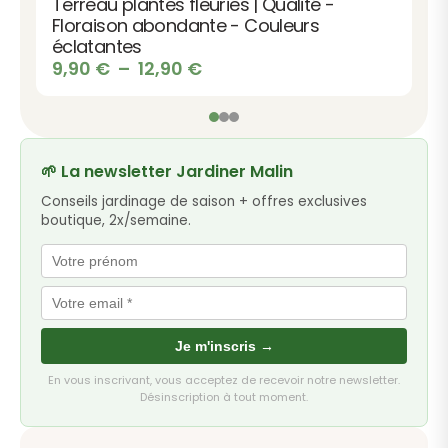
Terreau plantes fleuries | Qualité -
Floraison abondante - Couleurs
éclatantes
Plage
9,90
€
–
12,90
€
de
prix :
9,90 €
à
🌱 La newsletter Jardiner Malin
12,90 €
Conseils jardinage de saison + offres exclusives
boutique, 2x/semaine.
Je m'inscris →
En vous inscrivant, vous acceptez de recevoir notre newsletter.
Désinscription à tout moment.