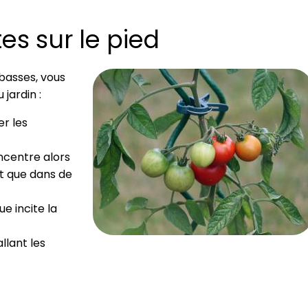
es sur le pied
basses, vous
jardin :
er les
oncentre alors
ôt que dans de
e incite la
llant les