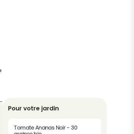
e
Pour votre jardin
TOMATE Andine Cornue - 30
graines bio