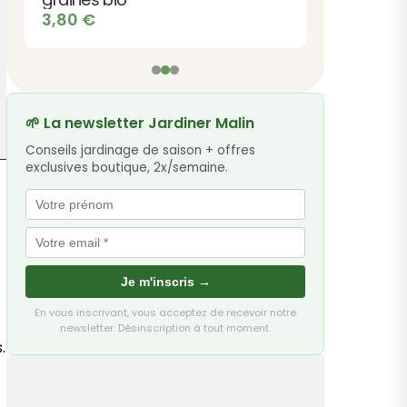
3,80
€
🌱 La newsletter Jardiner Malin
Conseils jardinage de saison + offres
exclusives boutique, 2x/semaine.
Je m'inscris →
En vous inscrivant, vous acceptez de recevoir notre
newsletter. Désinscription à tout moment.
.