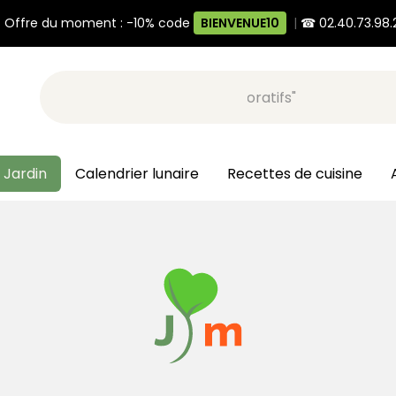
 Offre du moment : -10% code
BIENVENUE10
|
☎ 02.40.73.98.
Recherche, ex: "pots décoratifs"
 Jardin
Calendrier lunaire
Recettes de cuisine