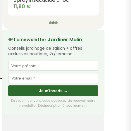
11,90
€
🌱 La newsletter Jardiner Malin
Conseils jardinage de saison + offres
exclusives boutique, 2x/semaine.
Je m'inscris →
En vous inscrivant, vous acceptez de recevoir notre
newsletter. Désinscription à tout moment.