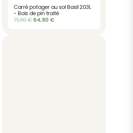
Carré potager au sol Basil 203L
- Bois de pin traité
Le
Le
71,90
€
64,90
€
prix
prix
initial
actuel
était :
est :
71,90 €.
64,90 €.