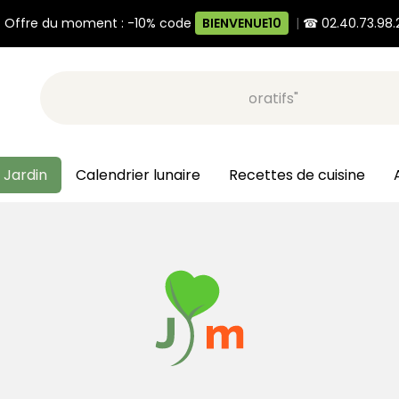
 Offre du moment : -10% code
BIENVENUE10
|
☎ 02.40.73.98.
Recherche, ex: "pots décoratifs"
 Jardin
Calendrier lunaire
Recettes de cuisine