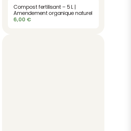
9,90 €
Compost fertilisant – 5 L |
à
Amendement organique naturel
12,90 €
6,00
€