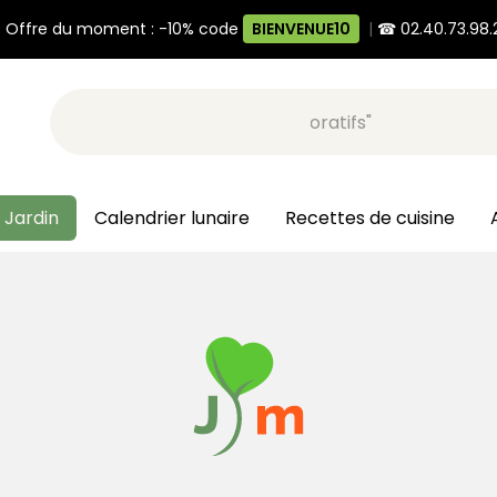
 Offre du moment : -10% code
BIENVENUE10
|
☎ 02.40.73.98.
Recherche, ex: "pots décoratifs"
 Jardin
Calendrier lunaire
Recettes de cuisine