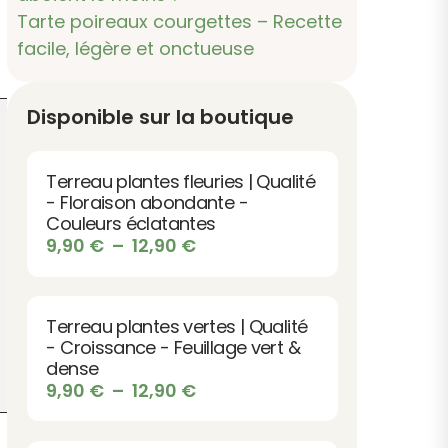
Tarte poireaux courgettes – Recette
facile, légère et onctueuse
Disponible sur la boutique
Terreau plantes fleuries | Qualité
- Floraison abondante -
Couleurs éclatantes
Plage
9,90
€
–
12,90
€
de
prix :
9,90 €
Terreau plantes vertes | Qualité
à
- Croissance - Feuillage vert &
12,90 €
dense
Plage
9,90
€
–
12,90
€
de
prix :