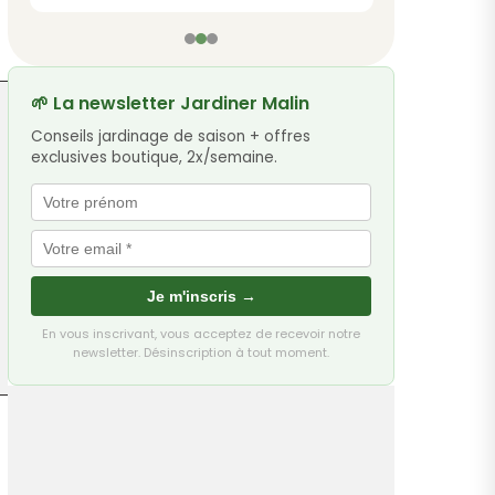
de
prix :
9,90 €
à
12,90 €
🌱 La newsletter Jardiner Malin
Conseils jardinage de saison + offres
exclusives boutique, 2x/semaine.
Je m'inscris →
En vous inscrivant, vous acceptez de recevoir notre
newsletter. Désinscription à tout moment.