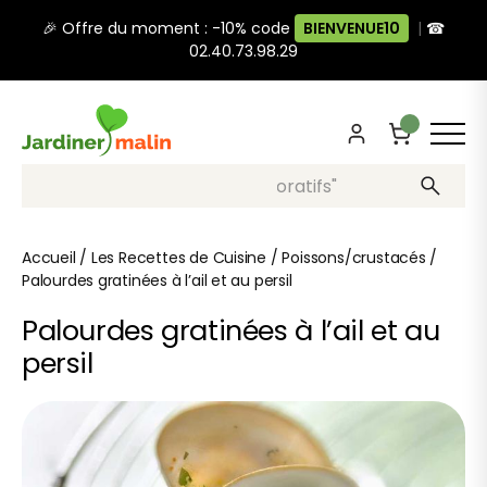
🎉 Offre du moment : -10% code
BIENVENUE10
|
☎
02.40.73.98.29
Recherche, ex: "pots décoratifs"
Accueil
/
Les Recettes de Cuisine
/
Poissons/crustacés
/
Palourdes gratinées à l’ail et au persil
Palourdes gratinées à l’ail et au
persil