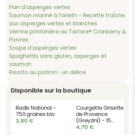
Flan d’asperges vertes
Saumon mariné à l’aneth – Recette fraîche
aux asperges vertes et blanches
Verrine printanière au Tartare® Cranberry &
Poivres
Soupe d’asperges vertes
Spaghettis sans gluten, asperges et
saumon
Risotto au potiron : un délice
Disponible sur la boutique
Radis National -
Courgette Grisette
750 graines bio
de Provence
(Greyzini) - 15
3,80
€
graines bio
4,70
€