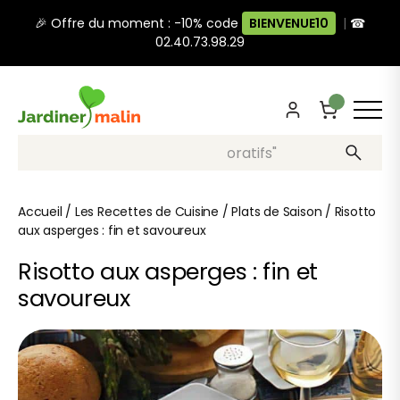
🎉 Offre du moment : -10% code
BIENVENUE10
|
☎
02.40.73.98.29
Recherche, ex: "pots décoratifs"
Accueil
/
Les Recettes de Cuisine
/
Plats de Saison
/
Risotto
aux asperges : fin et savoureux
Risotto aux asperges : fin et
savoureux