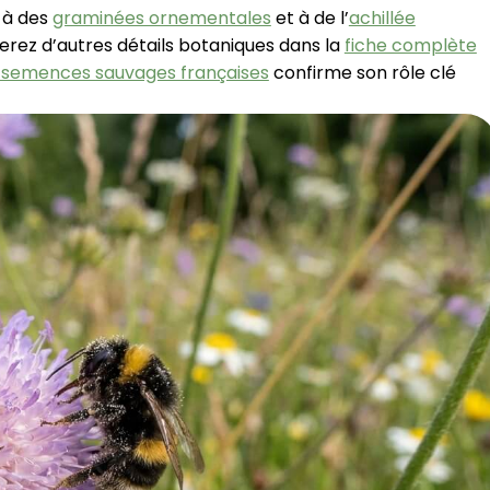
 à des
graminées ornementales
et à de l’
achillée
verez d’autres détails botaniques dans la
fiche complète
 semences sauvages françaises
confirme son rôle clé