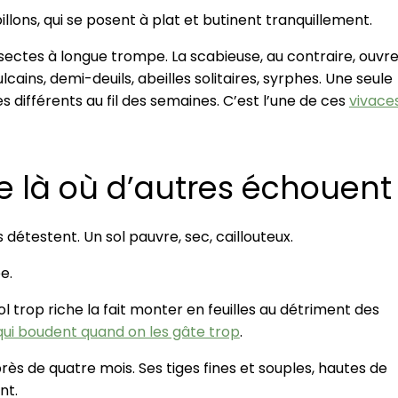
illons, qui se posent à plat et butinent tranquillement.
insectes à longue trompe. La scabieuse, au contraire, ouvr
cains, demi-deuils, abeilles solitaires, syrphes. Une seule
es différents au fil des semaines. C’est l’une de ces
vivace
e là où d’autres échouent
 détestent. Un sol pauvre, sec, caillouteux.
e.
sol trop riche la fait monter en feuilles au détriment des
qui boudent quand on les gâte trop
.
près de quatre mois. Ses tiges fines et souples, hautes de
nt.