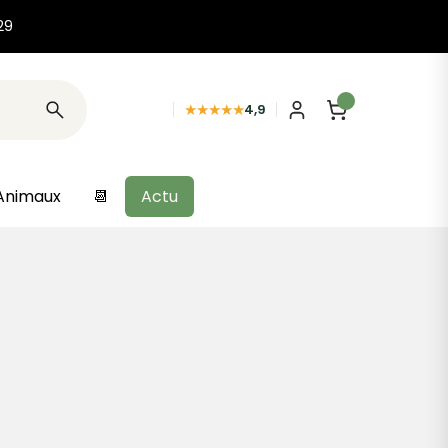
29
★★★★★
4,9
Animaux
📆
Actu