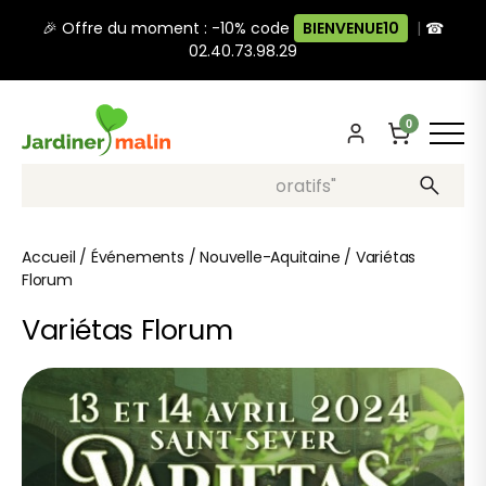
🎉 Offre du moment : -10% code
BIENVENUE10
|
☎
02.40.73.98.29
0
Recherche, ex: "pots décoratifs"
Accueil
/
Événements
/
Nouvelle-Aquitaine
/
Variétas
Florum
Variétas Florum