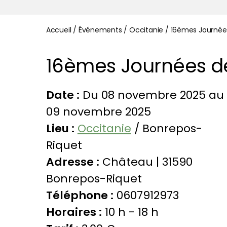
Accueil
/
Événements
/
Occitanie
/
16èmes Journée
16èmes Journées d
Date :
Du 08 novembre 2025 au
09 novembre 2025
Lieu :
Occitanie
/ Bonrepos-
Riquet
Adresse :
Château | 31590
Bonrepos-Riquet
Téléphone :
0607912973
Horaires :
10 h - 18 h