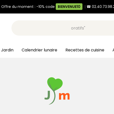
 Offre du moment : -10% code
BIENVENUE10
|
☎ 02.40.73.98.
Recherche, ex: "pots décoratifs"
 Jardin
Calendrier lunaire
Recettes de cuisine