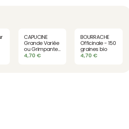
r
CAPUCINE
BOURRACHE
Grande Variée
Officinale - 150
ou Grimpante
graines bio
- 15 graines bio
4,70
€
4,70
€