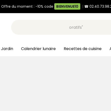
 Offre du moment : -10% code
BIENVENUE10
|
☎ 02.40.73.98.
Recherche, ex: "pots décoratifs"
 Jardin
Calendrier lunaire
Recettes de cuisine