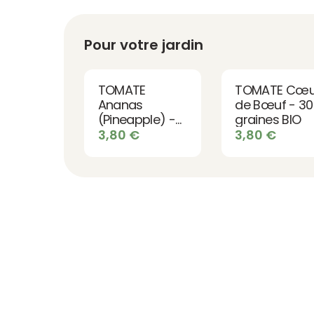
Pour votre jardin
TOMATE
TOMATE Cœu
Ananas
de Bœuf - 30
(Pineapple) -
graines BIO
30 graines bio
3,80
€
3,80
€