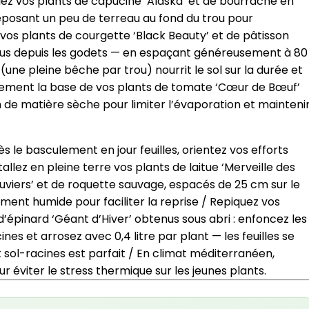
llez vos plants de capucine ‘Alaska’ et de bourrache en
posant un peu de terreau au fond du trou pour
vos plants de courgette ‘Black Beauty’ et de pâtisson
ndus depuis les godets — en espaçant généreusement à 80
ne pleine bêche par trou) nourrit le sol sur la durée et
eusement la base de vos plants de tomate ‘Cœur de Bœuf’
m de matière sèche pour limiter l’évaporation et mainteni
s le basculement en jour feuilles, orientez vos efforts
allez en pleine terre vos plants de laitue ‘Merveille des
Louviers’ et de roquette sauvage, espacés de 25 cm sur le
ment humide pour faciliter la reprise / Repiquez vos
d’épinard ‘Géant d’Hiver’ obtenus sous abri : enfoncez les
ines et arrosez avec 0,4 litre par plant — les feuilles se
sol-racines est parfait / En climat méditerranéen,
ur éviter le stress thermique sur les jeunes plants.