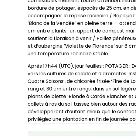
comestibles méritent toute l’attention. Insta
bordure de potager, espacés de 25 cm, en dé
accompagner la reprise racinaire / Repiquez 
‘Blanc de la Vendée’ en pleine terre — atte
cm entre plants ; un apport de compost mûr (u
soutient la floraison à venir / Paillez génér
et d’aubergine ‘Violette de Florence’ sur 8 c
une température racinaire stable.
Après 17h44 (UTC), jour feuilles : POTAGER : Dè
vers les cultures de salade et d’aromates. Inst
Quatre Saisons’, de chicorée frisée ‘Fine de 
rang et 30 cm entre rangs, dans un sol légère
plants de blette ‘Blonde à Carde Blanche’ et 
collets à ras du sol, tassez bien autour des rac
développeront d’autant mieux que le contact 
privilégiez une plantation en fin de journée po