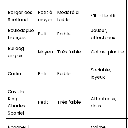
Berger des
Petit à
Modéré à
Vif, attentif
Shetland
moyen
faible
Bouledogue
Joueur,
Petit
Faible
français
affectueux
Bulldog
Moyen
Très faible
Calme, placide
anglais
Sociable,
Carlin
Petit
Faible
joyeux
Cavalier
King
Affectueux,
Petit
Très faible
Charles
doux
Spaniel
Épagneul
Calme,