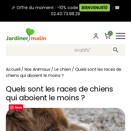
🎉 Offre du moment : -10% code
BIENVENUE10
|
☎
02.40.73.98.29
Recherche, ex: "pots décoratifs"
Accueil
/
Nos Animaux
/
Le chien
/
Quels sont les races de
chiens qui aboient le moins ?
Quels sont les races de chiens
qui aboient le moins ?
Save