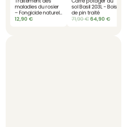
Traitement des
Carré potager au
maladies du rosier
sol Basil 203L - Bois
– Fongicide naturel
de pin traité
bio
Le
Le
12,90
€
71,90
€
64,90
€
prix
prix
initial
actuel
était :
est :
71,90 €.
64,90 