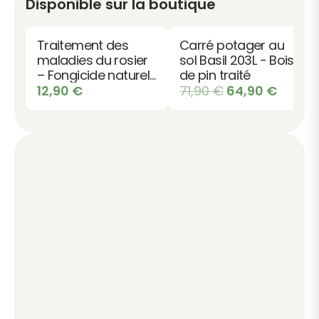
Disponible sur la boutique
Traitement des
Carré potager au
maladies du rosier
sol Basil 203L - Bois
– Fongicide naturel
de pin traité
bio
Le
Le
12,90
€
71,90
€
64,90
€
prix
prix
initial
actuel
était :
est :
71,90 €.
64,90 