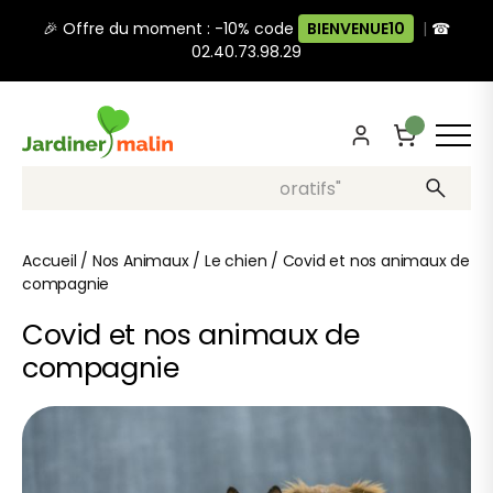
🎉 Offre du moment : -10% code
BIENVENUE10
|
☎
02.40.73.98.29
Recherche, ex: "pots décoratifs"
Accueil
/
Nos Animaux
/
Le chien
/
Covid et nos animaux de
compagnie
Covid et nos animaux de
compagnie