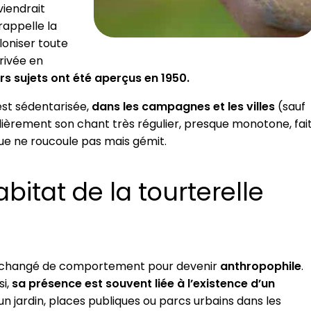
viendrait
appelle la
oloniser toute
rrivée en
rs sujets ont été aperçus en 1950.
 est sédentarisée,
dans les campagnes et les villes
(sauf
lièrement son chant très régulier, presque monotone, fai
que ne roucoule pas mais gémit.
itat de la tourterelle
e a changé de comportement pour devenir
anthropophile
.
si,
sa présence est souvent liée à l’existence d’un
n jardin, places publiques ou parcs urbains dans les