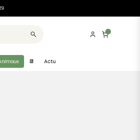
29
Animaux
📆
Actu