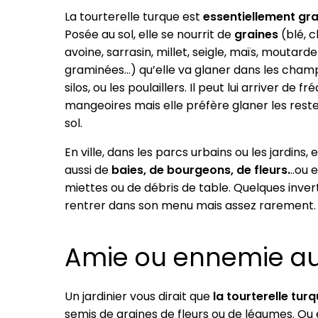
La tourterelle turque est
essentiellement gr
Posée au sol, elle se nourrit de
graines
(blé, c
avoine, sarrasin, millet, seigle, maïs, moutarde
graminées…) qu’elle va glaner dans les champ
silos, ou les poulaillers. Il peut lui arriver de f
mangeoires mais elle préfère glaner les res
sol.
En ville, dans les parcs urbains ou les jardins, e
aussi de
baies, de bourgeons, de fleurs.
..ou
miettes ou de débris de table. Quelques inve
rentrer dans son menu mais assez rarement.
Amie ou ennemie au 
Un jardinier vous dirait que
la tourterelle turq
semis de graines de fleurs ou de légumes. Ou