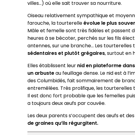
villes…) où elle sait trouver sa nourriture.
Oiseau relativement sympathique et moyen
farouche, la tourterelle
évolue le plus souve
Mâle et femelle sont très fidèles et passent 
heures à se bécoter, perchés sur les fils élect
antennes, sur une branche… Les tourterelles 
sédentaires et plutôt grégaires
, surtout en h
Elles établissent leur
nid en plateforme dans
un arbuste
au feuillage dense. Le nid est à l’i
des Columbidés, fait sommairement de bran
entremêlées. Très prolifique, les tourterelle
Il est donc fort probable que les femelles pui
a toujours deux œufs par couvée.
Les deux parents s’occupent des œufs et des oi
de graines qu’ils régurgitent.