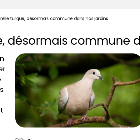
erelle turque, désormais commune dans nos jardins
que, désormais commune d
on
er
e
s
t