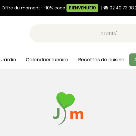
 Offre du moment : -10% code
BIENVENUE10
|
☎ 02.40.73.98.
Recherche, ex: "pots décoratifs"
 Jardin
Calendrier lunaire
Recettes de cuisine