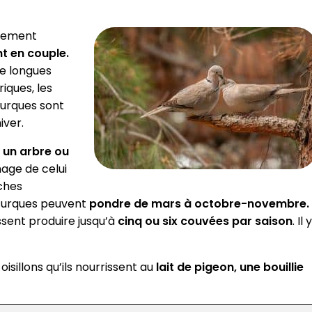
nement
nt en couple.
de longues
riques, les
turques sont
iver.
 un arbre ou
mage de celui
ches
s turques peuvent
pondre de mars à octobre-novembre.
ssent produire jusqu’à
cinq ou six couvées par saison
. Il y
sillons qu’ils nourrissent au
lait de pigeon, une bouillie