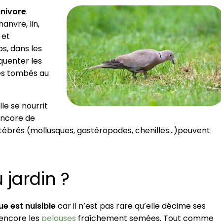
anivore
.
hanvre, lin,
 et
s, dans les
réquenter les
tes tombés au
lle se nourrit
 encore de
rtébrés (mollusques, gastéropodes, chenilles…)peuvent
jardin ?
ue est nuisible
car il n’est pas rare qu’elle décime ses
 encore les
pelouses
fraîchement semées. Tout comme