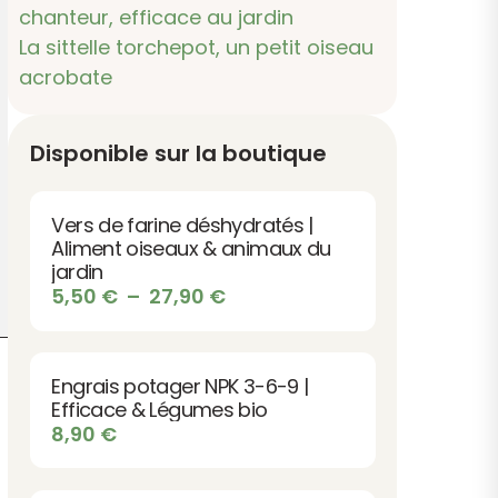
chanteur, efficace au jardin
La sittelle torchepot, un petit oiseau
acrobate
Disponible sur la boutique
Vers de farine déshydratés |
Aliment oiseaux & animaux du
jardin
Plage
5,50
€
–
27,90
€
de
prix :
5,50 €
Engrais potager NPK 3-6-9 |
à
Efficace & Légumes bio
27,90 €
8,90
€