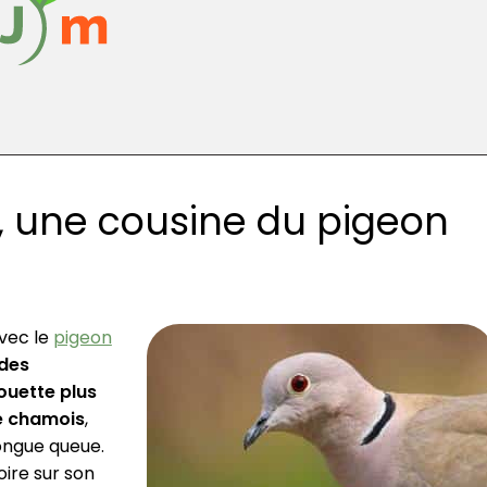
e, une cousine du pigeon
avec le
pigeon
 des
houette plus
e chamois
,
ongue queue.
ire sur son