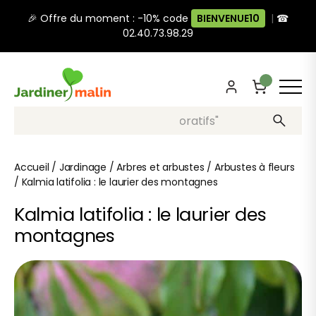
🎉 Offre du moment : -10% code
BIENVENUE10
|
☎
02.40.73.98.29
Recherche, ex: "pots décoratifs"
Accueil
/
Jardinage
/
Arbres et arbustes
/
Arbustes à fleurs
/
Kalmia latifolia : le laurier des montagnes
Kalmia latifolia : le laurier des
montagnes