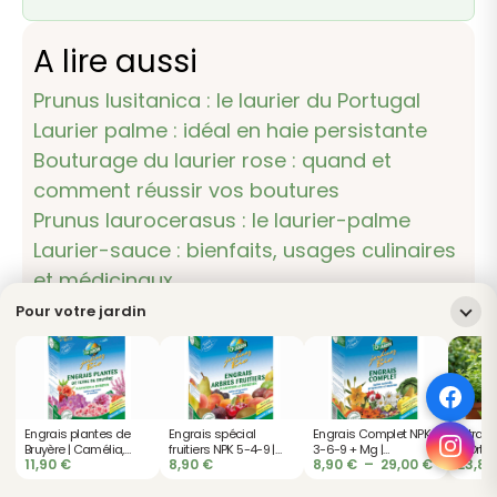
A lire aussi
Prunus lusitanica : le laurier du Portugal
Laurier palme : idéal en haie persistante
Bouturage du laurier rose : quand et
comment réussir vos boutures
Prunus laurocerasus : le laurier-palme
Laurier-sauce : bienfaits, usages culinaires
et médicinaux
Laurier rose en pot : conseils de culture et
Pour votre jardin
entretien au fil des saisons
Disponible sur la boutique
Engrais plantes de
Engrais spécial
Engrais Complet NPK
Extrait
Bruyère | Camélia,
fruitiers NPK 5-4-9 |
3-6-9 + Mg |
d'Ortie
Plage
11,90
€
8,90
€
8,90
€
–
29,00
€
23,8
Azalée,
Verger bio
Croissance renforcée
Organi
Engrais plantes de
Engrais potager NPK
de
Rhododendron -
Plante
Bruyère | Camélia,
3-6-9 | Efficace &
prix :
Floraison durable