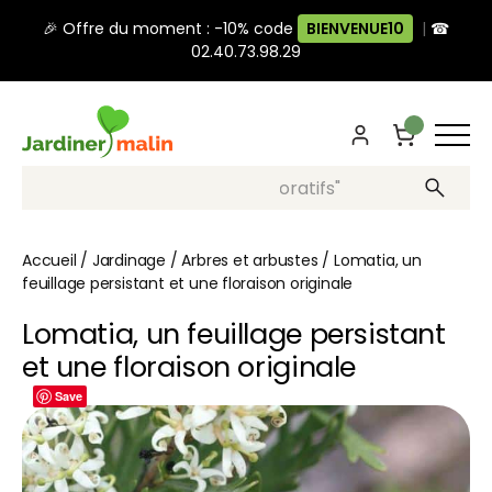
🎉 Offre du moment : -10% code
BIENVENUE10
|
☎
02.40.73.98.29
Recherche, ex: "pots décoratifs"
Accueil
/
Jardinage
/
Arbres et arbustes
/
Lomatia, un
feuillage persistant et une floraison originale
Lomatia, un feuillage persistant
et une floraison originale
Save