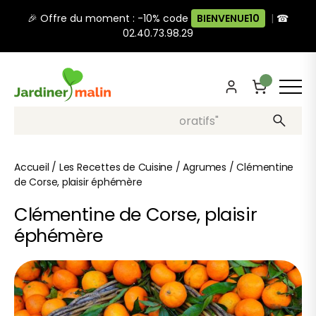
🎉 Offre du moment : -10% code
BIENVENUE10
|
☎
02.40.73.98.29
Recherche, ex: "pots décoratifs"
Accueil
/
Les Recettes de Cuisine
/
Agrumes
/
Clémentine
de Corse, plaisir éphémère
Clémentine de Corse, plaisir
éphémère