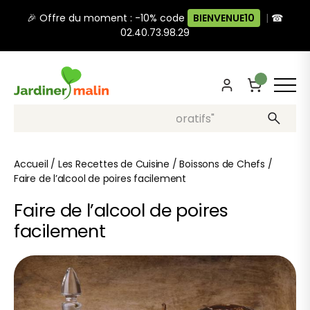
🎉 Offre du moment : -10% code
BIENVENUE10
|
☎
02.40.73.98.29
Recherche, ex: "pots décoratifs"
Accueil
/
Les Recettes de Cuisine
/
Boissons de Chefs
/
Faire de l’alcool de poires facilement
Faire de l’alcool de poires
facilement