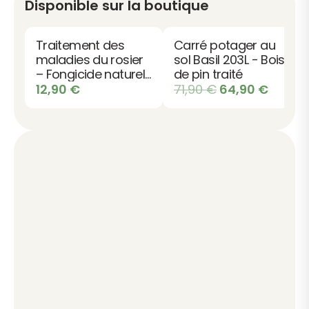
Disponible sur la boutique
Traitement des
Carré potager au
maladies du rosier
sol Basil 203L - Bois
– Fongicide naturel
de pin traité
bio
Le
Le
12,90
€
71,90
€
64,90
€
prix
prix
initial
actuel
était :
est :
71,90 €.
64,90 