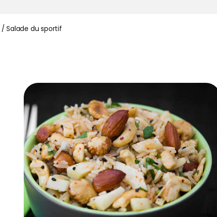
/
Salade du sportif
s