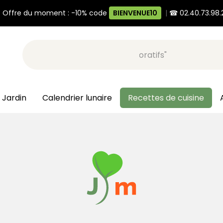
 Offre du moment : -10% code
BIENVENUE10
|
☎ 02.40.73.98.
Recherche, ex: "pots décoratifs"
 Jardin
Calendrier lunaire
Recettes de cuisine