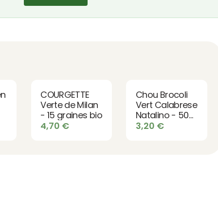
en
COURGETTE
Chou Brocoli
Verte de Milan
Vert Calabrese
- 15 graines bio
Natalino - 50
graines bio
4,70
€
3,20
€