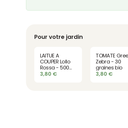
Pour votre jardin
LAITUE A
TOMATE Gre
COUPER Lollo
Zebra - 30
Rossa - 500
graines bio
graines bio
3,80
€
3,80
€