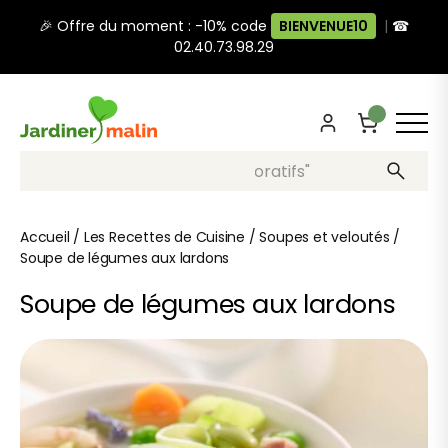
🎉 Offre du moment : -10% code
BIENVENUE10
|
☎
02.40.73.98.29
Recherche, ex: "pots décoratifs"
Accueil
/
Les Recettes de Cuisine
/
Soupes et veloutés
/
Soupe de légumes aux lardons
Soupe de légumes aux lardons