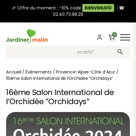
🎉 Offre du moment : -10% code
BIENVENUE10
|
☎
02.40.73.98.29
Recherche, ex: "pots décoratifs"
Accueil
/
Événements
/
Provence-Alpes-Côte d’Azur
/
16ème Salon International de l’Orchidée ”Orchidays”
16ème Salon International de
l’Orchidée ”Orchidays”