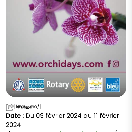
[love_me/]
Partager
Date :
Du 09 février 2024 au 11 février
2024