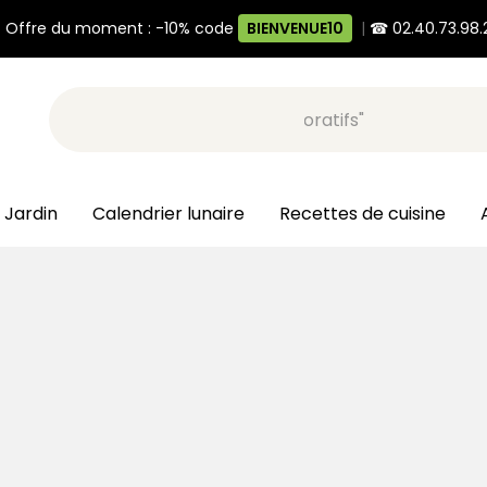
 Offre du moment : -10% code
BIENVENUE10
|
☎ 02.40.73.98.
Recherche, ex: "pots décoratifs"
 Jardin
Calendrier lunaire
Recettes de cuisine