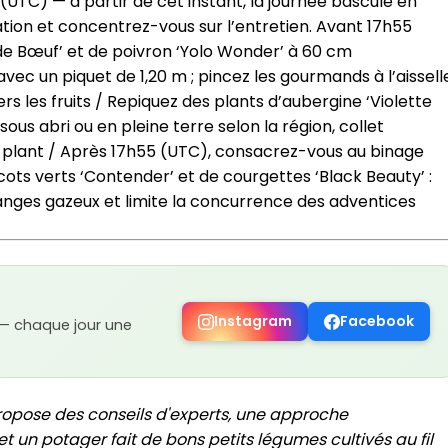
TC) — à partir de cet instant, la journée bascule en
tion et concentrez-vous sur l’entretien. Avant 17h55
de Bœuf’ et de poivron ‘Yolo Wonder’ à 60 cm
vec un piquet de 1,20 m ; pincez les gourmands à l’aissell
rs les fruits / Repiquez des plants d’aubergine ‘Violette
s abri ou en pleine terre selon la région, collet
ar plant / Après 17h55 (UTC), consacrez-vous au binage
cots verts ‘Contender’ et de courgettes ‘Black Beauty’ :
anges gazeux et limite la concurrence des adventices
Instagram
Facebook
 — chaque jour une
ropose des conseils d'experts, une approche
t un potager fait de bons petits légumes cultivés au fil