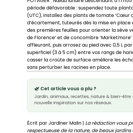
POTAGER : Nœud lunaire descendant à 17h55 (U
période défavorable : suspendez toute planta
(UTC), installez des plants de tomate ‘Cœur 
d’écartement, tuteurés dès la mise en place a
des premières feuilles pour orienter la sève ve
de Florence’ et de concombre ‘Marketmore’ sou
affleurant, puis arrosez au pied avec 0,5 L p
superficiel (3 à 5 cm) entre vos rangs de hari
casser la croûte de surface améliore les éch
sans perturber les racines en place.
🌿 Cet article vous a plu ?
Jardin, animaux, recettes, nature & bien-être
nouvelle inspiration sur nos réseaux.
Écrit par Jardiner Malin |
La rédaction vous p
respectueuse de la nature, de beaux jardins e