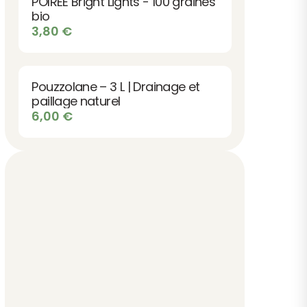
POIRÉE Bright Lights - 100 graines
bio
3,80
€
Pouzzolane – 3 L | Drainage et
paillage naturel
6,00
€