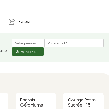
Partager
aine.
Je m'inscris →
Engrais
Courge Petite
Géraniums
Sucrée - 15