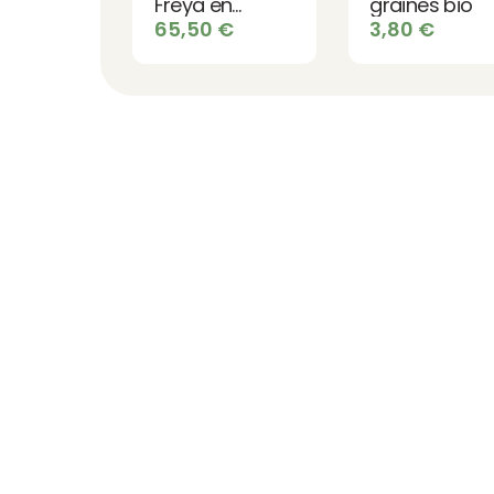
Freya en
graines bio
mélèze
65,50
€
3,80
€