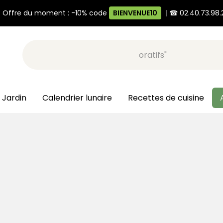
 Offre du moment : -10% code
BIENVENUE10
|
☎ 02.40.73.98.
Recherche, ex: "pots décoratifs"
 Jardin
Calendrier lunaire
Recettes de cuisine