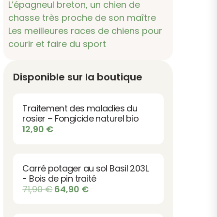
L’épagneul breton, un chien de
chasse très proche de son maître
Les meilleures races de chiens pour
courir et faire du sport
Disponible sur la boutique
Traitement des maladies du
rosier – Fongicide naturel bio
12,90
€
Carré potager au sol Basil 203L
- Bois de pin traité
Le
Le
71,90
€
64,90
€
prix
prix
initial
actuel