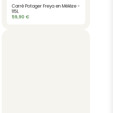
était :
est :
Carré Potager Freya en Mélèze -
71,90 €.
64,90 €.
115L
59,90
€