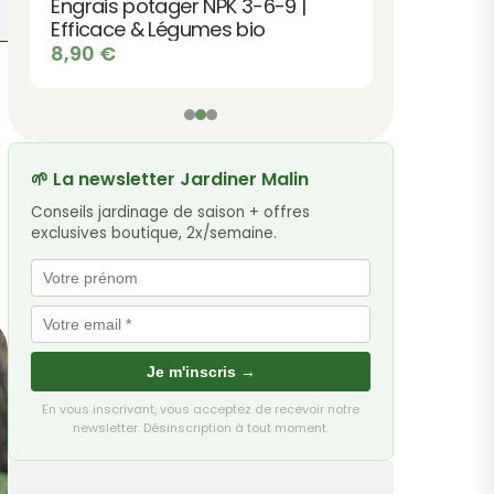
Engrais potager NPK 3-6-9 |
Efficace & Légumes bio
8,90
€
🌱 La newsletter Jardiner Malin
Conseils jardinage de saison + offres
exclusives boutique, 2x/semaine.
Je m'inscris →
En vous inscrivant, vous acceptez de recevoir notre
newsletter. Désinscription à tout moment.