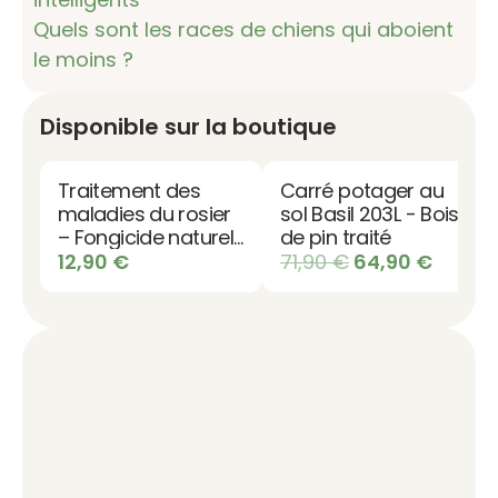
Quels sont les races de chiens qui aboient
le moins ?
Disponible sur la boutique
Traitement des
Carré potager au
maladies du rosier
sol Basil 203L - Bois
– Fongicide naturel
de pin traité
bio
Le
Le
12,90
€
71,90
€
64,90
€
prix
prix
initial
actuel
était :
est :
71,90 €.
64,90 