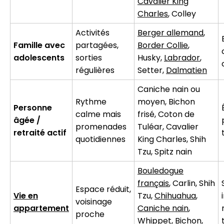
Cavalier King
Charles
, Colley
Activités
Berger allemand
,
Famille avec
partagées,
Border Collie
,
adolescents
sorties
Husky,
Labrador
,
régulières
Setter,
Dalmatien
Caniche nain ou
Rythme
moyen, Bichon
Personne
calme mais
frisé, Coton de
âgée /
promenades
Tuléar, Cavalier
retraité actif
quotidiennes
King Charles, Shih
Tzu, Spitz nain
Bouledogue
français
, Carlin, Shih
Espace réduit,
Vie en
Tzu,
Chihuahua
,
voisinage
appartement
Caniche nain
,
proche
Whippet
, Bichon,