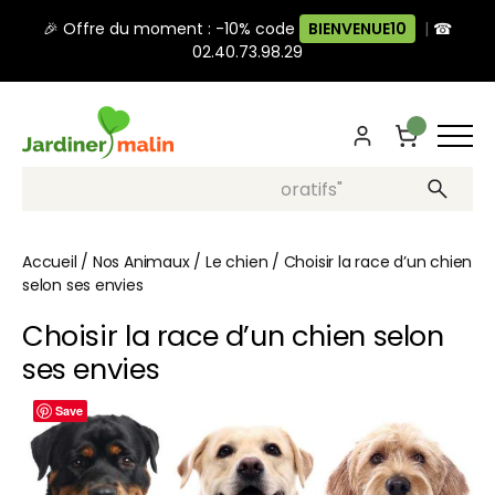
🎉 Offre du moment : -10% code
BIENVENUE10
|
☎
02.40.73.98.29
Recherche, ex: "pots décoratifs"
Accueil
/
Nos Animaux
/
Le chien
/
Choisir la race d’un chien
selon ses envies
Choisir la race d’un chien selon
ses envies
Save