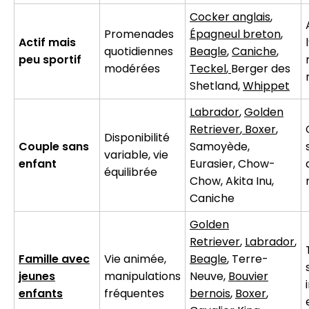
Cocker anglais
,
Promenades
Épagneul breton
,
Actif mais
quotidiennes
Beagle
,
Caniche
,
peu sportif
modérées
Teckel
,
Berger des
Shetland,
Whippet
Labrador
,
Golden
Retriever
,
Boxer
,
Disponibilité
Couple sans
Samoyède,
variable, vie
enfant
Eurasier, Chow-
équilibrée
Chow, Akita Inu,
Caniche
Golden
Retriever
,
Labrador
,
Famille avec
Vie animée,
Beagle
, Terre-
jeunes
manipulations
Neuve,
Bouvier
enfants
fréquentes
bernois
,
Boxer
,