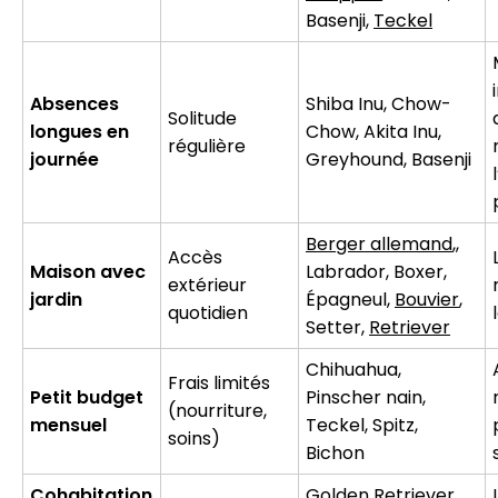
Basenji,
Teckel
Absences
Shiba Inu, Chow-
Solitude
longues en
Chow, Akita Inu,
régulière
journée
Greyhound, Basenji
Berger allemand
,,
Accès
Maison avec
Labrador, Boxer,
extérieur
jardin
Épagneul,
Bouvier
,
quotidien
Setter,
Retriever
Chihuahua,
Frais limités
Petit budget
Pinscher nain,
(nourriture,
mensuel
Teckel, Spitz,
soins)
Bichon
Cohabitation
Golden Retriever,