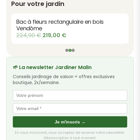
Pour votre jardin
Bac à fleurs rectangulaire en bois
Vendôme
Le
Le
224,90
€
219,00
€
prix
prix
initial
actuel
était :
est :
224,90 €.
219,00 €.
🌱 La newsletter Jardiner Malin
Conseils jardinage de saison + offres exclusives
boutique, 2x/semaine.
Je m'inscris →
En vous inscrivant, vous acceptez de recevoir notre newsletter.
Désinscription à tout moment.