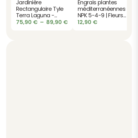
Jardinière
Engrais plantes
Rectangulaire Tyle
méditerranéennes
Terra Laguna -
NPK 5-4-9 | Fleurs
Design pour
Plage
du soleil
75,90
€
–
89,90
€
12,90
€
Terrasse et Jardin
de
prix :
75,90 €
à
89,90 €