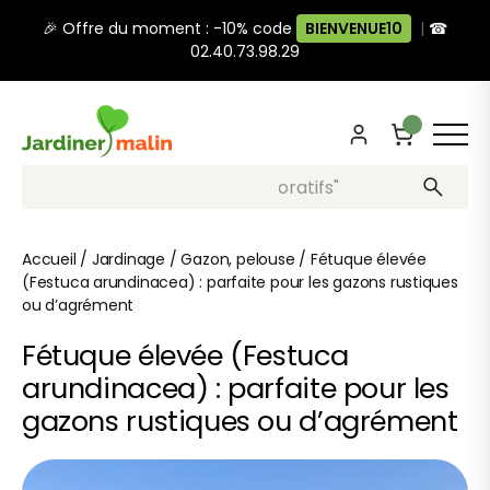
🎉 Offre du moment : -10% code
BIENVENUE10
|
☎
02.40.73.98.29
Recherche, ex: "pots décoratifs"
Accueil
/
Jardinage
/
Gazon, pelouse
/
Fétuque élevée
(Festuca arundinacea) : parfaite pour les gazons rustiques
ou d’agrément
Fétuque élevée (Festuca
arundinacea) : parfaite pour les
gazons rustiques ou d’agrément