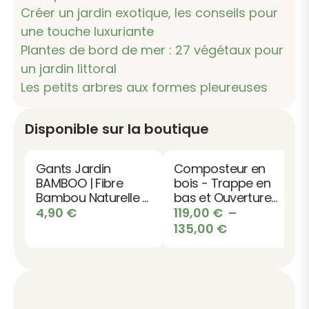
Créer un jardin exotique, les conseils pour
une touche luxuriante
Plantes de bord de mer : 27 végétaux pour
un jardin littoral
Les petits arbres aux formes pleureuses
Disponible sur la boutique
Gants Jardin
Composteur en
BAMBOO | Fibre
bois - Trappe en
Bambou Naturelle &
bas et Ouverture
Latex
haute
4,90
€
119,00
€
–
Plage
135,00
€
de
prix :
119,00 €
à
135,00 €