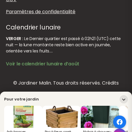
Paramètres de confidentialité
Calendrier lunaire
VERGER :
Le Dernier quartier est passé à 02h21 (UTC) cette
nuit — la lune montante reste bien active en journée,
orientée vers les fruits.…
Voir le calendrier lunaire d’août
© Jardiner Malin. Tous droits réservés.
Crédits
Pour votre jardin
Anti-limaces
Bac à fleurs carré
Nichoir à chauves-
Bêche 