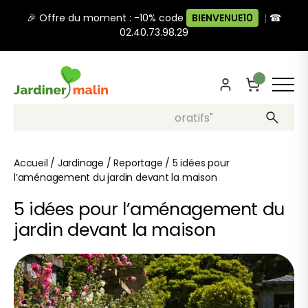
🎉 Offre du moment : -10% code
BIENVENUE10
|
☎
02.40.73.98.29
Recherche, ex: "pots décoratifs"
Accueil
/
Jardinage
/
Reportage
/
5 idées pour
l’aménagement du jardin devant la maison
5 idées pour l’aménagement du
jardin devant la maison