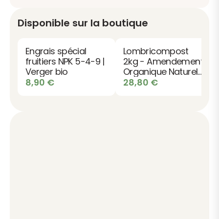
Disponible sur la boutique
Engrais spécial
Lombricompost
fruitiers NPK 5-4-9 |
2kg - Amendement
Verger bio
Organique Naturel
Organic Worms
8,90
€
28,80
€