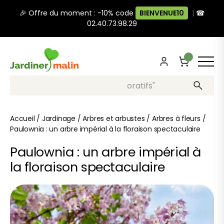
🎉 Offre du moment : -10% code
BIENVENUE10
|
☎
02.40.73.98.29
Recherche, ex: "pots décoratifs"
Accueil
/
Jardinage
/
Arbres et arbustes
/
Arbres à fleurs
/
Paulownia : un arbre impérial à la floraison spectaculaire
Paulownia : un arbre impérial à
la floraison spectaculaire