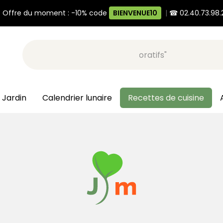
 Offre du moment : -10% code
BIENVENUE10
|
☎ 02.40.73.98.
Recherche, ex: "pots décoratifs"
 Jardin
Calendrier lunaire
Recettes de cuisine