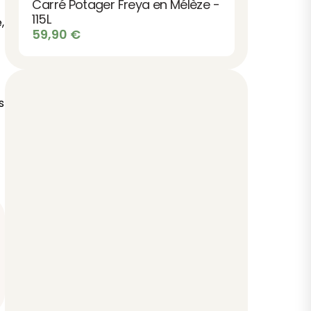
Carré Potager Freya en Mélèze -
71,90 €.
64,90 €.
115L
,
59,90
€
s