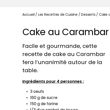
Accueil
/
Les Recettes de Cuisine
/
Desserts
/
Cake 
Cake au Carambar
Facile et gourmande, cette
recette de cake au Carambar
fera l’unanimité autour de la
table.
Ingrédients pour 4 personnes :
3 oeufs
160 g de sucre
150 g de farine
1/3 d’un sachet de levure