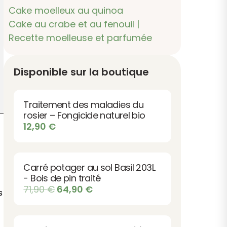
Cake moelleux au quinoa
Cake au crabe et au fenouil |
Recette moelleuse et parfumée
Disponible sur la boutique
Traitement des maladies du
rosier – Fongicide naturel bio
12,90
€
Carré potager au sol Basil 203L
- Bois de pin traité
Le
Le
71,90
€
64,90
€
s
prix
prix
initial
actuel
était :
est :